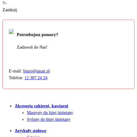
?>
Zamknij
Potrzebujesz pomocy?
Zadzwoń do Nas!
E-mail:
biuro@qgast.pl
Telefon:
12 307 24 24
Akcesoria cukierni, kawiarni
Maszyny do bitej śmietany
Syfony do bitej śmietany
Artykuły stołowe