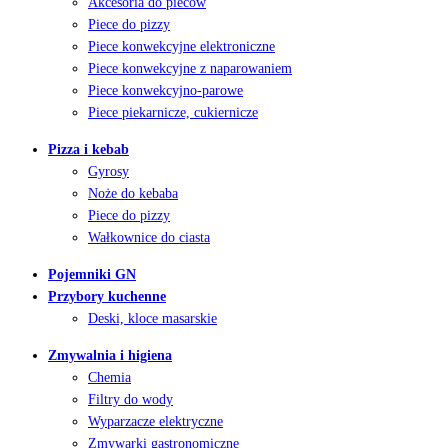
Akcesoria do pieców
Piece do pizzy
Piece konwekcyjne elektroniczne
Piece konwekcyjne z naparowaniem
Piece konwekcyjno-parowe
Piece piekarnicze, cukiernicze
Pizza i kebab
Gyrosy
Noże do kebaba
Piece do pizzy
Wałkownice do ciasta
Pojemniki GN
Przybory kuchenne
Deski, kloce masarskie
Zmywalnia i higiena
Chemia
Filtry do wody
Wyparzacze elektryczne
Zmywarki gastronomiczne