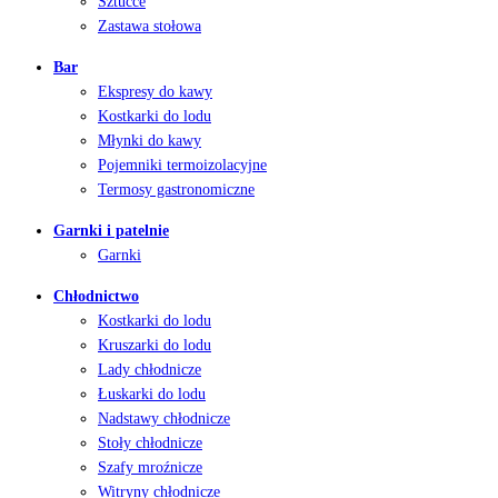
Sztućce
Zastawa stołowa
Bar
Ekspresy do kawy
Kostkarki do lodu
Młynki do kawy
Pojemniki termoizolacyjne
Termosy gastronomiczne
Garnki i patelnie
Garnki
Chłodnictwo
Kostkarki do lodu
Kruszarki do lodu
Lady chłodnicze
Łuskarki do lodu
Nadstawy chłodnicze
Stoły chłodnicze
Szafy mroźnicze
Witryny chłodnicze