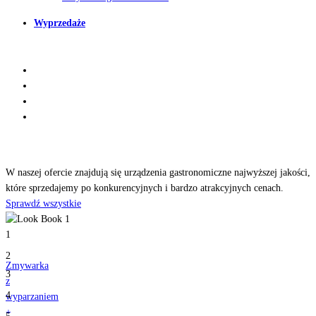
Wyprzedaże
Odkryj
nasze produkty
W naszej ofercie znajdują się urządzenia gastronomiczne najwyższej jakości,
które sprzedajemy po konkurencyjnych i bardzo atrakcyjnych cenach.
Sprawdź wszystkie
1
2
Zmywarka
3
z
4
wyparzaniem
+