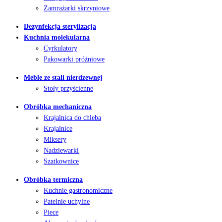
Zamrażarki skrzyniowe
Dezynfekcja sterylizacja
Kuchnia molekularna
Cyrkulatory
Pakowarki próżniowe
Meble ze stali nierdzewnej
Stoły przyścienne
Obróbka mechaniczna
Krajalnica do chleba
Krajalnice
Miksery
Nadziewarki
Szatkownice
Obróbka termiczna
Kuchnie gastronomiczne
Patelnie uchylne
Piece