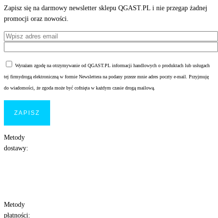
Zapisz się na darmowy newsletter sklepu QGAST.PL i nie przegap żadnej
promocji oraz nowości.
Wyrażam zgodę na otrzymywanie od QGAST.PL informacji handlowych o produktach lub usługach
tej firmydrogą elektroniczną w formie Newslettera na podany przeze mnie adres poczty e-mail. Przyjmuję
do wiadomości, że zgoda może być cofnięta w każdym czasie drogą mailową.
Metody
dostawy:
Metody
płatności: