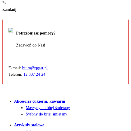
?>
Zamknij
Potrzebujesz pomocy?
Zadzwoń do Nas!
E-mail:
biuro@qgast.pl
Telefon:
12 307 24 24
Akcesoria cukierni, kawiarni
Maszyny do bitej śmietany
Syfony do bitej śmietany
Artykuły stołowe