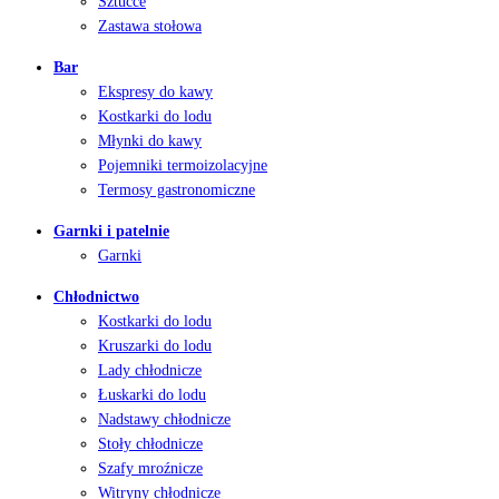
Sztućce
Zastawa stołowa
Bar
Ekspresy do kawy
Kostkarki do lodu
Młynki do kawy
Pojemniki termoizolacyjne
Termosy gastronomiczne
Garnki i patelnie
Garnki
Chłodnictwo
Kostkarki do lodu
Kruszarki do lodu
Lady chłodnicze
Łuskarki do lodu
Nadstawy chłodnicze
Stoły chłodnicze
Szafy mroźnicze
Witryny chłodnicze