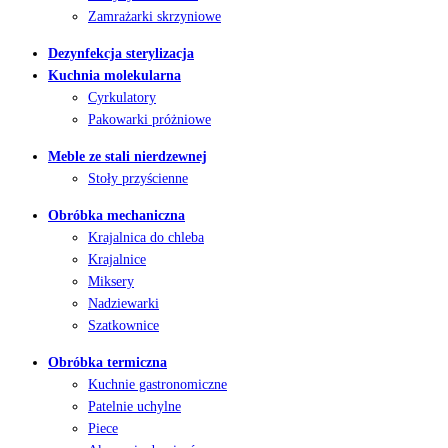
Zamrażarki skrzyniowe
Dezynfekcja sterylizacja
Kuchnia molekularna
Cyrkulatory
Pakowarki próżniowe
Meble ze stali nierdzewnej
Stoły przyścienne
Obróbka mechaniczna
Krajalnica do chleba
Krajalnice
Miksery
Nadziewarki
Szatkownice
Obróbka termiczna
Kuchnie gastronomiczne
Patelnie uchylne
Piece