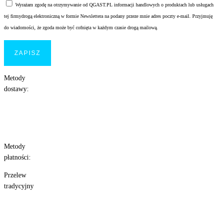
Wyrażam zgodę na otrzymywanie od QGAST.PL informacji handlowych o produktach lub usługach
tej firmydrogą elektroniczną w formie Newslettera na podany przeze mnie adres poczty e-mail. Przyjmuję
do wiadomości, że zgoda może być cofnięta w każdym czasie drogą mailową.
Metody
dostawy:
Metody
płatności:
Przelew
tradycyjny