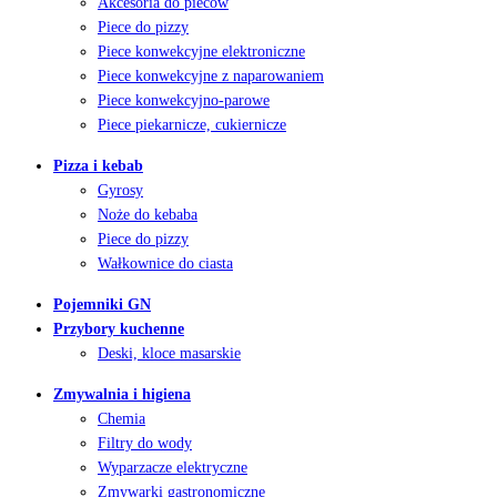
Akcesoria do pieców
Piece do pizzy
Piece konwekcyjne elektroniczne
Piece konwekcyjne z naparowaniem
Piece konwekcyjno-parowe
Piece piekarnicze, cukiernicze
Pizza i kebab
Gyrosy
Noże do kebaba
Piece do pizzy
Wałkownice do ciasta
Pojemniki GN
Przybory kuchenne
Deski, kloce masarskie
Zmywalnia i higiena
Chemia
Filtry do wody
Wyparzacze elektryczne
Zmywarki gastronomiczne