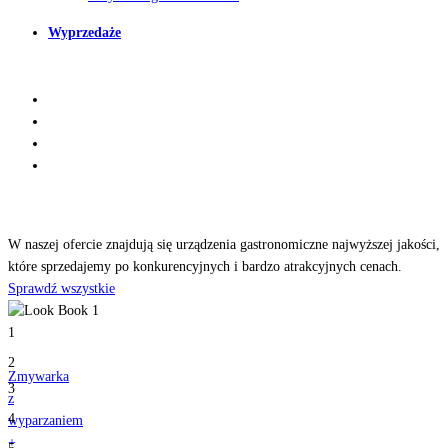
Wyprzedaże
Odkryj
nasze produkty
W naszej ofercie znajdują się urządzenia gastronomiczne najwyższej jakości,
które sprzedajemy po konkurencyjnych i bardzo atrakcyjnych cenach.
Sprawdź wszystkie
1
2
Zmywarka
3
z
4
wyparzaniem
+