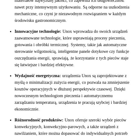
materiałów najwyższej jakości, co zapewnia ich długowieczność
nawet przy intensywnym użytkowaniu. Są odporne na uszkodzenia
mechaniczne, co czyni je niezawodnym rozwiązaniem w każdym
środowisku gastronomicznym.
Innowacyjne technologie:
Unox wprowadza do swoich urządzeń
zaawansowane technologie, które usprawniają procesy pieczenia,
gotowania i obróbki termicznej. Systemy, takie jak automatyczne
sterowanie wilgotnością, inteligentne panele dotykowe czy funkcje
oszczędzania energii, sprawiają, że korzystanie z tych pieców staje
się łatwiejsze i bardziej efektywne.
Wydajność energetyczna:
urządzenia Unox są zaprojektowane z
myślą o minimalizacji zużycia energii, co pozwala na zmniejszenie
kosztów operacyjnych w dłuższej perspektywie czasowej. Dzięki
nowoczesnym technologiom pieczenia i automatycznemu
zarządzaniu temperaturą, urządzenia te pracują szybciej i bardziej
ekonomicznie.
Różnorodność produktów:
Unox oferuje szeroki wybór pieców
konwekcyjnych, konwekcyjno-parowych, a także urządzeń z
nawilżaniem, które można dopasować do indywidualnych potrzeb