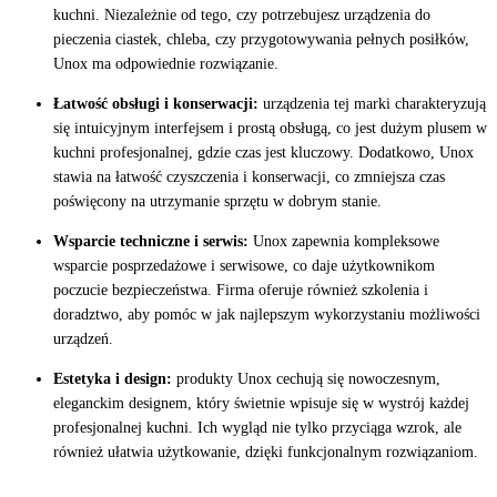
kuchni. Niezależnie od tego, czy potrzebujesz urządzenia do
pieczenia ciastek, chleba, czy przygotowywania pełnych posiłków,
Unox ma odpowiednie rozwiązanie.
Łatwość obsługi i konserwacji:
urządzenia tej marki charakteryzują
się intuicyjnym interfejsem i prostą obsługą, co jest dużym plusem w
kuchni profesjonalnej, gdzie czas jest kluczowy. Dodatkowo, Unox
stawia na łatwość czyszczenia i konserwacji, co zmniejsza czas
poświęcony na utrzymanie sprzętu w dobrym stanie.
Wsparcie techniczne i serwis:
Unox zapewnia kompleksowe
wsparcie posprzedażowe i serwisowe, co daje użytkownikom
poczucie bezpieczeństwa. Firma oferuje również szkolenia i
doradztwo, aby pomóc w jak najlepszym wykorzystaniu możliwości
urządzeń.
Estetyka i design:
produkty Unox cechują się nowoczesnym,
eleganckim designem, który świetnie wpisuje się w wystrój każdej
profesjonalnej kuchni. Ich wygląd nie tylko przyciąga wzrok, ale
również ułatwia użytkowanie, dzięki funkcjonalnym rozwiązaniom.