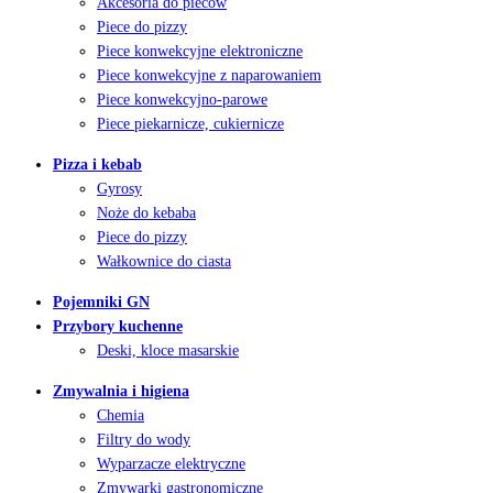
Akcesoria do pieców
Piece do pizzy
Piece konwekcyjne elektroniczne
Piece konwekcyjne z naparowaniem
Piece konwekcyjno-parowe
Piece piekarnicze, cukiernicze
Pizza i kebab
Gyrosy
Noże do kebaba
Piece do pizzy
Wałkownice do ciasta
Pojemniki GN
Przybory kuchenne
Deski, kloce masarskie
Zmywalnia i higiena
Chemia
Filtry do wody
Wyparzacze elektryczne
Zmywarki gastronomiczne