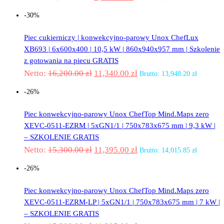
-30%
Piec cukierniczy | konwekcyjno-parowy Unox ChefLux
XB693 | 6x600x400 | 10,5 kW | 860x940x957 mm | Szkolenie
z gotowania na piecu GRATIS
Netto:
16,200.00
zł
11,340.00
zł
Brutto:
13,948.20
zł
-26%
Piec konwekcyjno-parowy Unox ChefTop Mind.Maps zero
XEVC-0511-EZRM | 5xGN1/1 | 750x783x675 mm | 9,3 kW |
– SZKOLENIE GRATIS
Netto:
15,300.00
zł
11,395.00
zł
Brutto:
14,015.85
zł
-26%
Piec konwekcyjno-parowy Unox ChefTop Mind.Maps zero
XEVC-0511-EZRM-LP | 5xGN1/1 | 750x783x675 mm | 7 kW |
– SZKOLENIE GRATIS