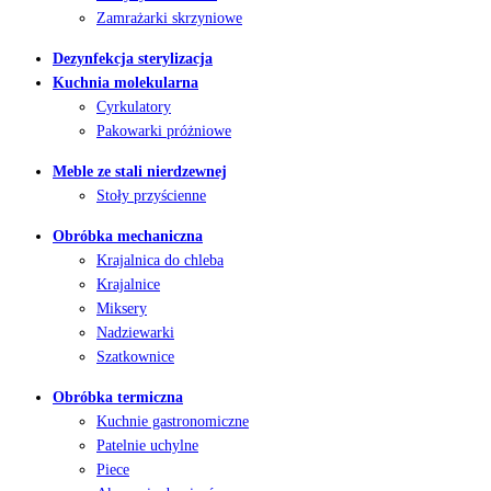
Zamrażarki skrzyniowe
Dezynfekcja sterylizacja
Kuchnia molekularna
Cyrkulatory
Pakowarki próżniowe
Meble ze stali nierdzewnej
Stoły przyścienne
Obróbka mechaniczna
Krajalnica do chleba
Krajalnice
Miksery
Nadziewarki
Szatkownice
Obróbka termiczna
Kuchnie gastronomiczne
Patelnie uchylne
Piece