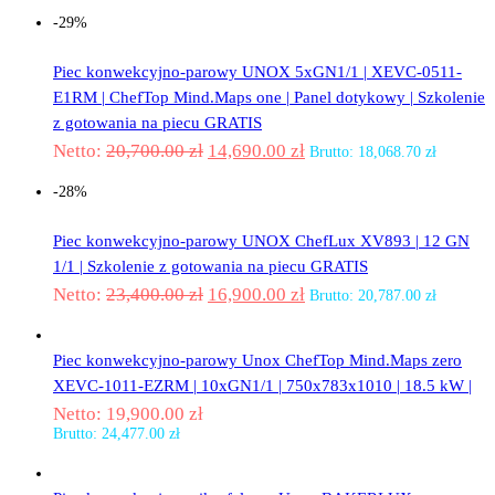
-29%
Piec konwekcyjno-parowy UNOX 5xGN1/1 | XEVC-0511-
E1RM | ChefTop Mind.Maps one | Panel dotykowy | Szkolenie
z gotowania na piecu GRATIS
Netto:
20,700.00
zł
14,690.00
zł
Brutto:
18,068.70
zł
-28%
Piec konwekcyjno-parowy UNOX ChefLux XV893 | 12 GN
1/1 | Szkolenie z gotowania na piecu GRATIS
Netto:
23,400.00
zł
16,900.00
zł
Brutto:
20,787.00
zł
Piec konwekcyjno-parowy Unox ChefTop Mind.Maps zero
XEVC-1011-EZRM | 10xGN1/1 | 750x783x1010 | 18.5 kW |
Netto:
19,900.00
zł
Brutto:
24,477.00
zł