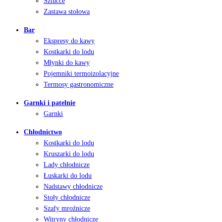
Sztućce
Zastawa stołowa
Bar
Ekspresy do kawy
Kostkarki do lodu
Młynki do kawy
Pojemniki termoizolacyjne
Termosy gastronomiczne
Garnki i patelnie
Garnki
Chłodnictwo
Kostkarki do lodu
Kruszarki do lodu
Lady chłodnicze
Łuskarki do lodu
Nadstawy chłodnicze
Stoły chłodnicze
Szafy mroźnicze
Witryny chłodnicze