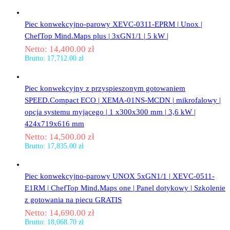
Piec konwekcyjno-parowy XEVC-0311-EPRM | Unox |
ChefTop Mind.Maps plus | 3xGN1/1 | 5 kW |
Netto:
14,400.00
zł
Brutto:
17,712.00
zł
Piec konwekcyjny z przyspieszonym gotowaniem
SPEED.Compact ECO | XEMA-01NS-MCDN | mikrofalowy |
opcja systemu myjącego | 1 x300x300 mm | 3,6 kW |
424x719x616 mm
Netto:
14,500.00
zł
Brutto:
17,835.00
zł
Piec konwekcyjno-parowy UNOX 5xGN1/1 | XEVC-0511-
E1RM | ChefTop Mind.Maps one | Panel dotykowy | Szkolenie
z gotowania na piecu GRATIS
Netto:
14,690.00
zł
Brutto:
18,068.70
zł