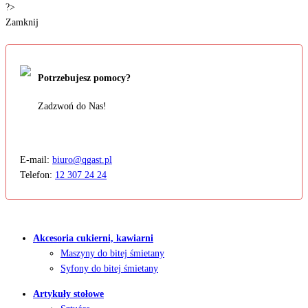
?>
Zamknij
Potrzebujesz pomocy?
Zadzwoń do Nas!
E-mail:
biuro@qgast.pl
Telefon:
12 307 24 24
Akcesoria cukierni, kawiarni
Maszyny do bitej śmietany
Syfony do bitej śmietany
Artykuły stołowe