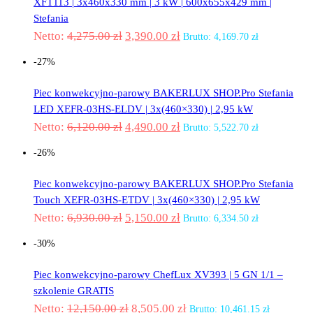
XFT113 | 3x460x330 mm | 3 kW | 600x655x429 mm |
Stefania
Netto:
4,275.00
zł
3,390.00
zł
Brutto:
4,169.70
zł
-27%
Piec konwekcyjno-parowy BAKERLUX SHOP.Pro Stefania
LED XEFR-03HS-ELDV | 3x(460×330) | 2,95 kW
Netto:
6,120.00
zł
4,490.00
zł
Brutto:
5,522.70
zł
-26%
Piec konwekcyjno-parowy BAKERLUX SHOP.Pro Stefania
Touch XEFR-03HS-ETDV | 3x(460×330) | 2,95 kW
Netto:
6,930.00
zł
5,150.00
zł
Brutto:
6,334.50
zł
-30%
Piec konwekcyjno-parowy ChefLux XV393 | 5 GN 1/1 –
szkolenie GRATIS
Netto:
12,150.00
zł
8,505.00
zł
Brutto:
10,461.15
zł