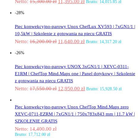
Netto:
15,300.00
zł
11,395.00
zł
Brutto:
14,015.85
zł
-28%
Piec konwekcyjno-parowy Unox ChefLux XV593 | 7xGN1/1 |
10,5kW | Szkolenie z gotowania na piecu GRATIS
Netto:
16,200.00
zł
11,640.00
zł
Brutto:
14,317.20
zł
-26%
Piec konwekcyjno-parowy UNOX 3xGN1/1 | XEVC-0311-
E1RM | ChefTop Mind.Maps one | Panel dotykowy | Szkolenie
z gotowania na piecu GRATIS
Netto:
17,550.00
zł
12,950.00
zł
Brutto:
15,928.50
zł
Piec konwekcyjno-parowy Unox ChefTop Mind.Maps zero
XEVC-0711-EZRM | 7xGN1/1 | 750x783x843 mm | 11.7 kW |
SZKOLENIE GRATIS
Netto:
14,400.00
zł
Brutto:
17,712.00
zł