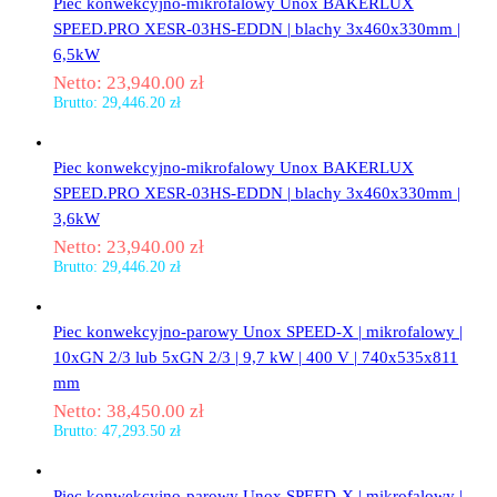
Piec konwekcyjno-mikrofalowy Unox BAKERLUX
SPEED.PRO XESR-03HS-EDDN | blachy 3x460x330mm |
6,5kW
Netto:
23,940.00
zł
Brutto:
29,446.20
zł
Piec konwekcyjno-mikrofalowy Unox BAKERLUX
SPEED.PRO XESR-03HS-EDDN | blachy 3x460x330mm |
3,6kW
Netto:
23,940.00
zł
Brutto:
29,446.20
zł
Piec konwekcyjno-parowy Unox SPEED-X | mikrofalowy |
10xGN 2/3 lub 5xGN 2/3 | 9,7 kW | 400 V | 740x535x811
mm
Netto:
38,450.00
zł
Brutto:
47,293.50
zł
Piec konwekcyjno-parowy Unox SPEED-X | mikrofalowy |