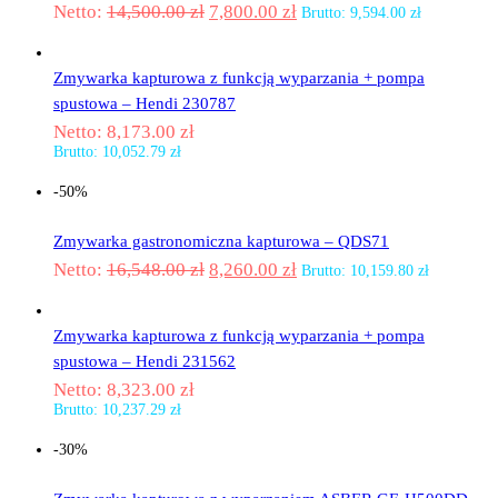
Netto:
14,500.00
zł
7,800.00
zł
Brutto:
9,594.00
zł
Zmywarka kapturowa z funkcją wyparzania + pompa
spustowa – Hendi 230787
Netto:
8,173.00
zł
Brutto:
10,052.79
zł
-50%
Zmywarka gastronomiczna kapturowa – QDS71
Netto:
16,548.00
zł
8,260.00
zł
Brutto:
10,159.80
zł
Zmywarka kapturowa z funkcją wyparzania + pompa
spustowa – Hendi 231562
Netto:
8,323.00
zł
Brutto:
10,237.29
zł
-30%