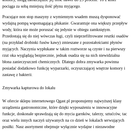
pociąga za sobą mniejszą ilość płynu myjącego.
Pracujące non stop maszyny z wymiennym wsadem muszą dysponować
wydajną pompą wspomagającą płukanie. Gwarantuje ona większy przepływ
wody, która nie może poruszać się jedynie w obiegu zamkniętym.
Przedostają się do niej wówczas ługi, czyli nieprzefiltrowane resztki osadów
(na przykład drobinki fusów kawy) zmieszane z pozostałościami płynów
myjących. Naczynia wypłukane w takim roztworze są czyste i na pierwszy
rzut oka wyglądają bezpiecznie, jednak osadza się na nich niewidzialna
błona zanieczyszczeń chemicznych. Dlatego dobra zmywarka powinna
posiadać dodatkowo funkcję wyparzarki, oczyszczającej wnętrze komory i
zastawę z bakterii.
Zmywarka kapturowa do lokalu
W ofercie sklepu internetowego Qgast.pl proponujemy najwyższej klasy
urządzenia gastronomiczne, które dzięki wyposażeniu w innowacyjne
funkcje, doskonale sprawdzają się do mycia garnków, talerzy, sztućców, tac
oraz wielu innych naczyń używanych na co dzień w lokalach serwujących
posiłki. Nasz asortyment obejmuje wyłącznie wydajne i niezawodne