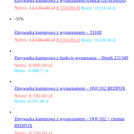
Zmywarka kapturowa z wyparzaniem ASBER GE-H500DD
Netto:
12,135.00
zł
8,550.00
zł
Brutto:
10,516.50
zł
-31%
Zmywarka kapturowa z wyparzaniem – T110E
Netto:
12,500.00
zł
8,650.00
zł
Brutto:
10,639.50
zł
Zmywarka kapturowa z funkcją wyparzania – Hendi 231340
Netto:
8,999.00
zł
Brutto:
11,068.77
zł
Zmywarka kapturowa z wyparzaniem – QQI 102 REDFOX
Netto:
9,700.00
zł
Brutto:
11,931.00
zł
Zmywarka kapturowa z wyparzaniem – QQI 102 + chemia
REDFOX
Netto:
9,700.00
zł