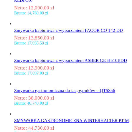
REDFOX
Netto:
12,000.00
zł
Brutto:
14,760.00
zł
Zmywarka kapturowa z wyparzaniem FAGOR CO 142 DD
Netto:
13,850.00
zł
Brutto:
17,035.50
zł
Zmywarka kapturowa z wyparzaniem ASBER GE-H510BDD
Netto:
13,900.00
zł
Brutto:
17,097.00
zł
Zmywarka gastronomiczna do tac, garnków – QTSS56
Netto:
38,000.00
zł
Brutto:
46,740.00
zł
ZMYWARKA GASTRONOMICZNA WINTERHALTER PT-M
Netto:
44,730.00
zł