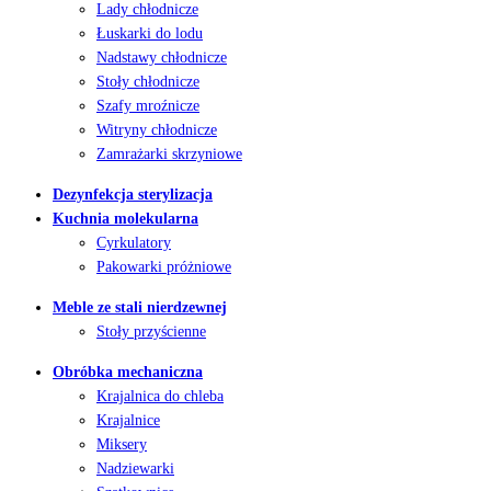
Lady chłodnicze
Łuskarki do lodu
Nadstawy chłodnicze
Stoły chłodnicze
Szafy mroźnicze
Witryny chłodnicze
Zamrażarki skrzyniowe
Dezynfekcja sterylizacja
Kuchnia molekularna
Cyrkulatory
Pakowarki próżniowe
Meble ze stali nierdzewnej
Stoły przyścienne
Obróbka mechaniczna
Krajalnica do chleba
Krajalnice
Miksery
Nadziewarki