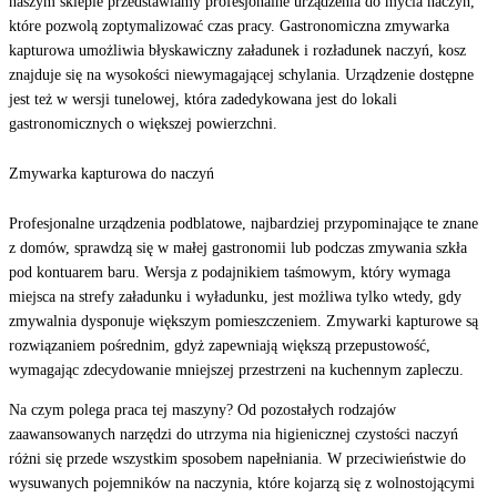
naszym sklepie przedstawiamy profesjonalne urządzenia do mycia naczyń,
które pozwolą zoptymalizować czas pracy. Gastronomiczna zmywarka
kapturowa umożliwia błyskawiczny załadunek i rozładunek naczyń, kosz
znajduje się na wysokości niewymagającej schylania. Urządzenie dostępne
jest też w wersji tunelowej, która zadedykowana jest do lokali
gastronomicznych o większej powierzchni.
Zmywarka kapturowa do naczyń
Profesjonalne urządzenia podblatowe, najbardziej przypominające te znane
z domów, sprawdzą się w małej gastronomii lub podczas zmywania szkła
pod kontuarem baru. Wersja z podajnikiem taśmowym, który wymaga
miejsca na strefy załadunku i wyładunku, jest możliwa tylko wtedy, gdy
zmywalnia dysponuje większym pomieszczeniem. Zmywarki kapturowe są
rozwiązaniem pośrednim, gdyż zapewniają większą przepustowość,
wymagając zdecydowanie mniejszej przestrzeni na kuchennym zapleczu.
Na czym polega praca tej maszyny? Od pozostałych rodzajów
zaawansowanych narzędzi do utrzyma nia higienicznej czystości naczyń
różni się przede wszystkim sposobem napełniania. W przeciwieństwie do
wysuwanych pojemników na naczynia, które kojarzą się z wolnostojącymi