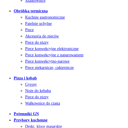
Szatkownice
Obróbka termiczna
Kuchnie gastronomiczne
Patelnie uchylne
Piece
Akcesoria do pieców
Piece do pizzy
Piece konwekcyjne elektroniczne
Piece konwekcyjne z naparowaniem
Piece konwekcyjno-parowe
Piece piekarnicze, cukiernicze
Pizza i kebab
Gyrosy
Noże do kebaba
Piece do pizzy
Wałkownice do ciasta
Pojemniki GN
Przybory kuchenne
Deski, kloce masarskie