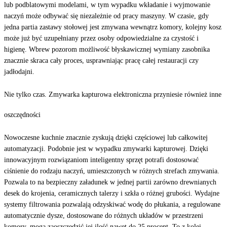
lub podblatowymi modelami, w tym wypadku wkładanie i wyjmowanie
naczyń może odbywać się niezależnie od pracy maszyny. W czasie, gdy
jedna partia zastawy stołowej jest zmywana wewnątrz komory, kolejny kosz
może już być uzupełniany przez osoby odpowiedzialne za czystość i
higienę. Wbrew pozorom możliwość błyskawicznej wymiany zasobnika
znacznie skraca cały proces, usprawniając pracę całej restauracji czy
jadłodajni.
Nie tylko czas. Zmywarka kapturowa elektroniczna przyniesie również inne
oszczędności
Nowoczesne kuchnie znacznie zyskują dzięki częściowej lub całkowitej
automatyzacji. Podobnie jest w wypadku zmywarki kapturowej. Dzięki
innowacyjnym rozwiązaniom inteligentny sprzęt potrafi dostosować
ciśnienie do rodzaju naczyń, umieszczonych w różnych strefach zmywania.
Pozwala to na bezpieczny załadunek w jednej partii zarówno drewnianych
desek do krojenia, ceramicznych talerzy i szkła o różnej grubości. Wydajne
systemy filtrowania pozwalają odzyskiwać wodę do płukania, a regulowane
automatycznie dysze, dostosowane do różnych układów w przestrzeni
komory, mogą zaoszczędzić jej ilość nawet do 25 procent. To z kolei