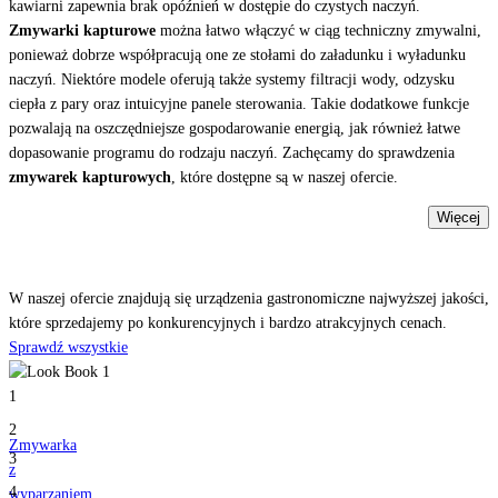
kawiarni zapewnia brak opóźnień w dostępie do czystych naczyń.
Zmywarki kapturowe
można łatwo włączyć w ciąg techniczny zmywalni,
ponieważ dobrze współpracują one ze stołami do załadunku i wyładunku
naczyń. Niektóre modele oferują także systemy filtracji wody, odzysku
ciepła z pary oraz intuicyjne panele sterowania. Takie dodatkowe funkcje
pozwalają na oszczędniejsze gospodarowanie energią, jak również łatwe
dopasowanie programu do rodzaju naczyń. Zachęcamy do sprawdzenia
zmywarek kapturowych
, które dostępne są w naszej ofercie.
Więcej
Odkryj
nasze produkty
W naszej ofercie znajdują się urządzenia gastronomiczne najwyższej jakości,
które sprzedajemy po konkurencyjnych i bardzo atrakcyjnych cenach.
Sprawdź wszystkie
1
2
Zmywarka
3
z
4
wyparzaniem