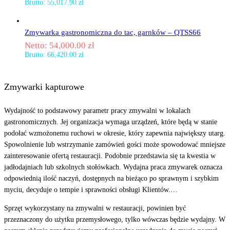
Brutto:
55,017.90
zł
Zmywarka gastronomiczna do tac, garnków – QTSS66
Netto:
54,000.00
zł
Brutto:
66,420.00
zł
Zmywarki kapturowe
Wydajność to podstawowy parametr pracy zmywalni w lokalach
gastronomicznych. Jej organizacja wymaga urządzeń, które będą w stanie
podołać wzmożonemu ruchowi w okresie, który zapewnia największy utarg.
Spowolnienie lub wstrzymanie zamówień gości może spowodować mniejsze
zainteresowanie ofertą restauracji. Podobnie przedstawia się ta kwestia w
jadłodajniach lub szkolnych stołówkach. Wydajna praca zmywarek oznacza
odpowiednią ilość naczyń, dostępnych na bieżąco po sprawnym i szybkim
myciu, decyduje o tempie i sprawności obsługi Klientów.
…
Sprzęt wykorzystany na zmywalni w restauracji, powinien być
przeznaczony do użytku przemysłowego, tylko wówczas będzie wydajny. W