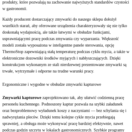
produkty, które pozwalają na zachowanie najwyższych standardów czystości
w gastronomii.
Każdy producent dostarczający zmywarki do naszego sklepu dołożył
wszelkich starań, aby oferowane urządzenia charakteryzowały się nie tylko
doskonałą wydajnością, ale także łatwymi w obsłudze funkcjami,
usprawniającymi pracę podczas zmywania czy wyparzania. Większość
modeli została wyposażona w inteligentne panele sterowania, opcję
ThermoStop zapewniającą stałą temperaturę podczas cyklu mycia, a także w
elektroniczne dozowniki środków myjących i nabłyszczających. Dzięki
konstrukcjom wykonanym ze stali nierdzewnej prezentowane zmywarki są
trwałe, wytrzymałe i odporne na trudne warunki pracy.
Ergonomiczne i wygodne w obsłudze zmywarki kapturowe
Zmywarki kapturowe
zaprojektowano tak, aby ułatwić codzienną pracę
personelu kuchennego. Podnoszony kaptur pozwala na szybki załadunek
oraz bezproblemowy wyładunek koszy z naczyniami — bez schylania się i
nadwyrężania pleców. Dzięki temu kolejne cykle mycia przebiegają
sprawniej, a obsługa może wykonywać pracę bardziej efektywnie, nawet
podczas godzin szczytu w lokalach gastronomicznych. Szybkie programy