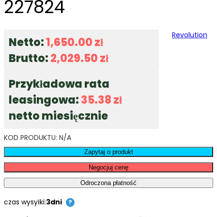
227824
Revolution
Netto:
1,650.00
zł
Brutto:
2,029.50
zł
Przykładowa rata
leasingowa:
35.38
zł
netto miesięcznie
KOD PRODUKTU:
N/A
Zapytaj o produkt
Negocjuj cenę
Odroczona płatność
czas wysyłki:
3dni
?