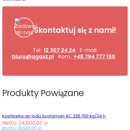
Skontaktuj się z nami!
Tel.:
12 307 24 24
E-mail:
biuro@qgast.pl
Kom.:
+48 794 777 150
Produkty Powiązane
Kostkarka do lodu Scotsman AC 226 150 kg/24 h
Netto:
24,000.00
zł
Brutto:
29,520.00
zł