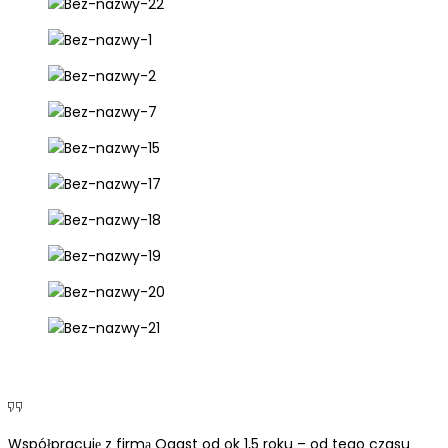
Współpracuję z firmą Qgast od ok 1,5 roku – od tego czasu