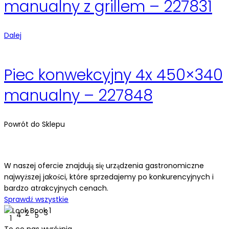
manualny z grillem – 227831
Dalej
Piec konwekcyjny 4x 450×340
manualny – 227848
Powrót do Sklepu
Odkryj
nasze
produkty
W naszej ofercie znajdują się urządzenia gastronomiczne
najwyższej jakości, które sprzedajemy po konkurencyjnych i
bardzo atrakcyjnych cenach.
Sprawdź wszystkie
3
2
4
5
1
To co nas
wyróżnia