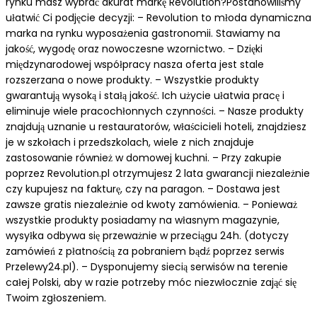
rynku masz wybrać akurat markę Revolution?Postanowiliśmy
ułatwić Ci podjęcie decyzji: – Revolution to młoda dynamiczna
marka na rynku wyposażenia gastronomii. Stawiamy na
jakość, wygodę oraz nowoczesne wzornictwo. – Dzięki
międzynarodowej współpracy nasza oferta jest stale
rozszerzana o nowe produkty. – Wszystkie produkty
gwarantują wysoką i stałą jakość. Ich użycie ułatwia pracę i
eliminuje wiele pracochłonnych czynności. – Nasze produkty
znajdują uznanie u restauratorów, właścicieli hoteli, znajdziesz
je w szkołach i przedszkolach, wiele z nich znajduje
zastosowanie również w domowej kuchni. – Przy zakupie
poprzez Revolution.pl otrzymujesz 2 lata gwarancji niezależnie
czy kupujesz na fakturę, czy na paragon. – Dostawa jest
zawsze gratis niezależnie od kwoty zamówienia. – Ponieważ
wszystkie produkty posiadamy na własnym magazynie,
wysyłka odbywa się przeważnie w przeciągu 24h. (dotyczy
zamówień z płatnością za pobraniem bądź poprzez serwis
Przelewy24.pl). – Dysponujemy siecią serwisów na terenie
całej Polski, aby w razie potrzeby móc niezwłocznie zająć się
Twoim zgłoszeniem.