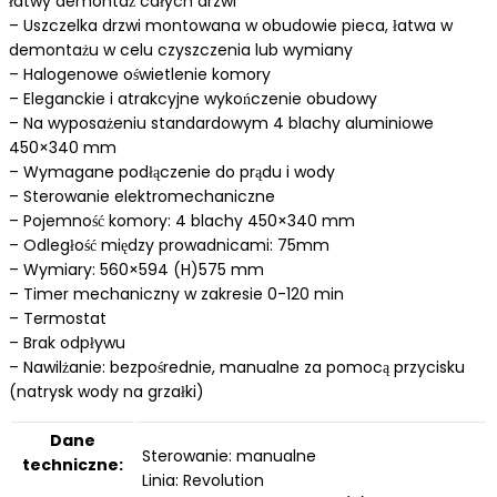
łatwy demontaż całych drzwi
– Uszczelka drzwi montowana w obudowie pieca, łatwa w
demontażu w celu czyszczenia lub wymiany
– Halogenowe oświetlenie komory
– Eleganckie i atrakcyjne wykończenie obudowy
– Na wyposażeniu standardowym 4 blachy aluminiowe
450×340 mm
– Wymagane podłączenie do prądu i wody
– Sterowanie elektromechaniczne
– Pojemność komory: 4 blachy 450×340 mm
– Odległość między prowadnicami: 75mm
– Wymiary: 560×594 (H)575 mm
– Timer mechaniczny w zakresie 0-120 min
– Termostat
– Brak odpływu
– Nawilżanie: bezpośrednie, manualne za pomocą przycisku
(natrysk wody na grzałki)
Dane
Sterowanie: manualne
techniczne:
Linia: Revolution