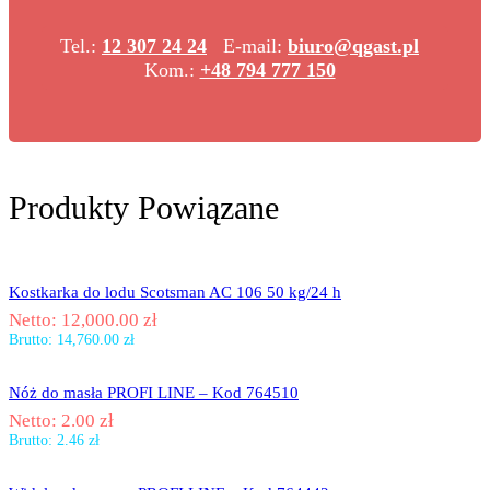
Tel.:
12 307 24 24
E-mail:
biuro@qgast.pl
Kom.:
+48 794 777 150
Produkty Powiązane
Kostkarka do lodu Scotsman AC 106 50 kg/24 h
Netto:
12,000.00
zł
Brutto:
14,760.00
zł
Nóż do masła PROFI LINE – Kod 764510
Netto:
2.00
zł
Brutto:
2.46
zł