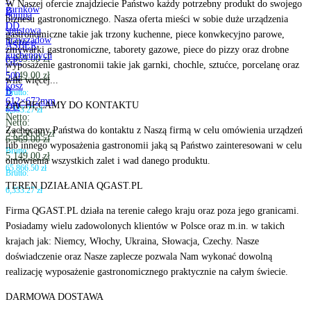
W Naszej ofercie znajdziecie Państwo każdy potrzebny produkt do swojego
garnków
B
pompa
biznesu gastronomicznego. Nasza oferta mieści w sobie duże urządzenia
i
DD
spustowa
gastronomiczne takie jak trzony kuchenne, piece konwkecyjno parowe,
przyrządów
Netto:
ASBER
zmywarki gastronomiczne, taborety gazowe, piece do pizzy oraz drobne
kuchennych
6,969.00
zł
GE-
wyposażenie gastronomii takie jak garnki, chochle, sztućce, porcelanę oraz
|
5,149.00
zł
500
wile więcej...
kosz
B
Brutto:
612×672mm
ZACHĘCAMY DO KONTAKTU
DD
6,333.27
zł
Netto:
Netto:
Zachęcamy Państwa do kontaktu z Naszą firmą w celu omówienia urządzeń
53,550.00
zł
6,969.00
zł
lub innego wyposażenia gastronomii jaką są Państwo zainteresowani w celu
Brutto:
5,149.00
zł
omówienia wszystkich zalet i wad danego produktu.
65,866.50
zł
Brutto:
TEREN DZIAŁANIA QGAST.PL
6,333.27
zł
Firma QGAST.PL działa na terenie całego kraju oraz poza jego granicami.
Posiadamy wielu zadowolonych klientów w Polsce oraz m.in. w takich
krajach jak: Niemcy, Włochy, Ukraina, Słowacja, Czechy. Nasze
doświadczenie oraz Nasze zaplecze pozwala Nam wykonać dowolną
realizację wyposażenie gastronomicznego praktycznie na całym świecie.
DARMOWA DOSTAWA