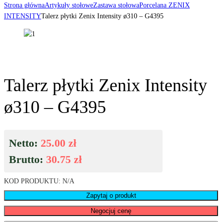
Strona główna
Artykuły stołowe
Zastawa stołowa
Porcelana ZENIX
INTENSITY
Talerz płytki Zenix Intensity ø310 – G4395
Talerz płytki Zenix Intensity
ø310 – G4395
Netto:
25.00
zł
Brutto:
30.75
zł
KOD PRODUKTU:
N/A
Zapytaj o produkt
Negocjuj cenę