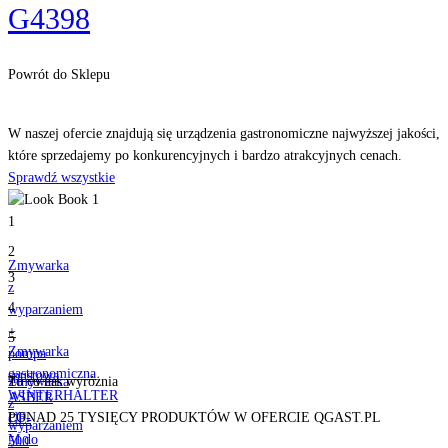
G4398
Powrót do Sklepu
Odkryj
nasze produkty
W naszej ofercie znajdują się urządzenia gastronomiczne najwyższej jakości,
które sprzedajemy po konkurencyjnych i bardzo atrakcyjnych cenach.
Sprawdź wszystkie
1
2
Zmywarka
3
z
4
wyparzaniem
+
5
Zmywarka
pompa
gastronomiczna
spustowa
Zmywarka
To co nas
wyróżnia
WINTERHALTER
ASBER
z
UF-
PONAD 25 TYSIĘCY PRODUKTÓW W OFERCIE QGAST.PL
GE-
wyparzaniem
M do
500
+