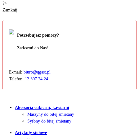
?>
Zamknij
Potrzebujesz pomocy?
Zadzwoń do Nas!
E-mail:
biuro@qgast.pl
Telefon:
12 307 24 24
Akcesoria cukierni, kawiarni
Maszyny do bitej śmietany
Syfony do bitej śmietany
Artykuły stołowe