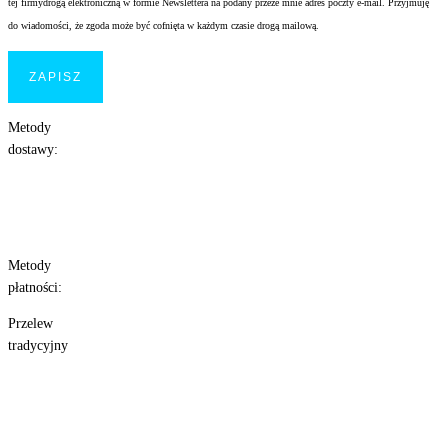
tej firmydrogą elektroniczną w formie Newslettera na podany przeze mnie adres poczty e-mail. Przyjmuję
do wiadomości, że zgoda może być cofnięta w każdym czasie drogą mailową.
Metody
dostawy:
Metody
płatności:
Przelew
tradycyjny