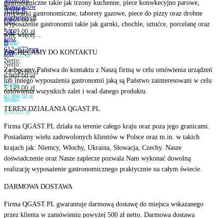
gastronomiczne takie jak trzony kuchenne, piece konwkecyjno parowe,
przyrządów
Netto:
ASBER
zmywarki gastronomiczne, taborety gazowe, piece do pizzy oraz drobne
kuchennych
6,969.00
zł
GE-
wyposażenie gastronomii takie jak garnki, chochle, sztućce, porcelanę oraz
|
5,149.00
zł
500
wile więcej...
kosz
B
Brutto:
612×672mm
ZACHĘCAMY DO KONTAKTU
DD
6,333.27
zł
Netto:
Netto:
Zachęcamy Państwa do kontaktu z Naszą firmą w celu omówienia urządzeń
53,550.00
zł
6,969.00
zł
lub innego wyposażenia gastronomii jaką są Państwo zainteresowani w celu
Brutto:
5,149.00
zł
omówienia wszystkich zalet i wad danego produktu.
65,866.50
zł
Brutto:
TEREN DZIAŁANIA QGAST.PL
6,333.27
zł
Firma QGAST.PL działa na terenie całego kraju oraz poza jego granicami.
Posiadamy wielu zadowolonych klientów w Polsce oraz m.in. w takich
krajach jak: Niemcy, Włochy, Ukraina, Słowacja, Czechy. Nasze
doświadczenie oraz Nasze zaplecze pozwala Nam wykonać dowolną
realizację wyposażenie gastronomicznego praktycznie na całym świecie.
DARMOWA DOSTAWA
Firma QGAST.PL gwarantuje darmową dostawę do miejsca wskazanego
przez klienta w zamówieniu powyżej 500 zł netto. Darmowa dostawa