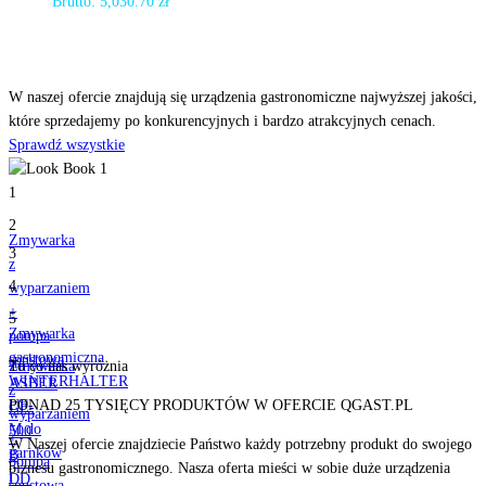
Brutto:
5,030.70
zł
Odkryj
nasze produkty
W naszej ofercie znajdują się urządzenia gastronomiczne najwyższej jakości,
które sprzedajemy po konkurencyjnych i bardzo atrakcyjnych cenach.
Sprawdź wszystkie
1
2
Zmywarka
3
z
4
wyparzaniem
+
5
Zmywarka
pompa
gastronomiczna
spustowa
Zmywarka
To co nas
wyróżnia
WINTERHALTER
ASBER
z
UF-
PONAD 25 TYSIĘCY PRODUKTÓW W OFERCIE QGAST.PL
GE-
wyparzaniem
M do
500
+
W Naszej ofercie znajdziecie Państwo każdy potrzebny produkt do swojego
garnków
B
pompa
biznesu gastronomicznego. Nasza oferta mieści w sobie duże urządzenia
i
DD
spustowa