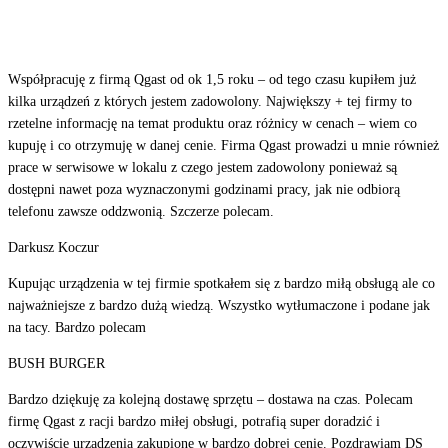
Współpracuję z firmą Qgast od ok 1,5 roku – od tego czasu kupiłem już
kilka urządzeń z których jestem zadowolony. Największy + tej firmy to
rzetelne informację na temat produktu oraz różnicy w cenach – wiem co
kupuję i co otrzymuję w danej cenie. Firma Qgast prowadzi u mnie również
prace w serwisowe w lokalu z czego jestem zadowolony ponieważ są
dostępni nawet poza wyznaczonymi godzinami pracy, jak nie odbiorą
telefonu zawsze oddzwonią. Szczerze polecam.
Darkusz Koczur
Kupując urządzenia w tej firmie spotkałem się z bardzo miłą obsługą ale co
najważniejsze z bardzo dużą wiedzą. Wszystko wytłumaczone i podane jak
na tacy. Bardzo polecam
BUSH BURGER
Bardzo dziękuję za kolejną dostawę sprzętu – dostawa na czas. Polecam
firmę Qgast z racji bardzo miłej obsługi, potrafią super doradzić i
oczywiście urządzenia zakupione w bardzo dobrej cenie. Pozdrawiam DS