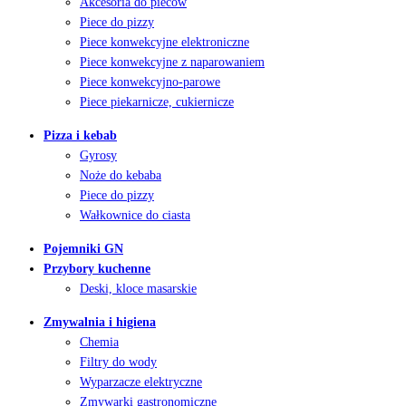
Akcesoria do pieców
Piece do pizzy
Piece konwekcyjne elektroniczne
Piece konwekcyjne z naparowaniem
Piece konwekcyjno-parowe
Piece piekarnicze, cukiernicze
Pizza i kebab
Gyrosy
Noże do kebaba
Piece do pizzy
Wałkownice do ciasta
Pojemniki GN
Przybory kuchenne
Deski, kloce masarskie
Zmywalnia i higiena
Chemia
Filtry do wody
Wyparzacze elektryczne
Zmywarki gastronomiczne