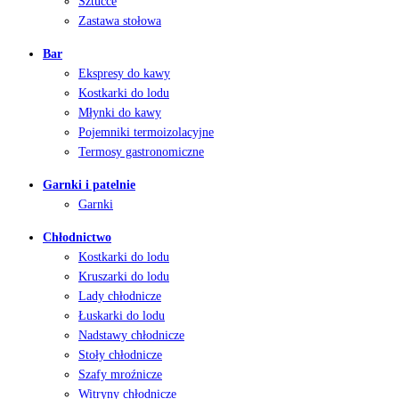
Sztućce
Zastawa stołowa
Bar
Ekspresy do kawy
Kostkarki do lodu
Młynki do kawy
Pojemniki termoizolacyjne
Termosy gastronomiczne
Garnki i patelnie
Garnki
Chłodnictwo
Kostkarki do lodu
Kruszarki do lodu
Lady chłodnicze
Łuskarki do lodu
Nadstawy chłodnicze
Stoły chłodnicze
Szafy mroźnicze
Witryny chłodnicze