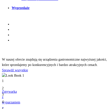
Wyprzedaże
Odkryj
nasze produkty
W naszej ofercie znajdują się urządzenia gastronomiczne najwyższej jakości,
które sprzedajemy po konkurencyjnych i bardzo atrakcyjnych cenach.
Sprawdź wszystkie
1
2
Zmywarka
3
z
4
wyparzaniem
+