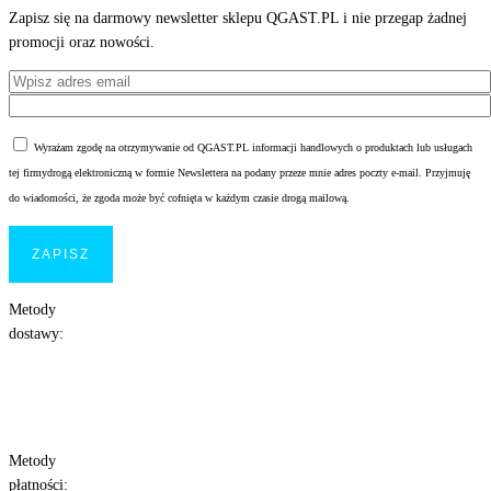
Zapisz się na darmowy newsletter sklepu QGAST.PL i nie przegap żadnej
promocji oraz nowości.
Wyrażam zgodę na otrzymywanie od QGAST.PL informacji handlowych o produktach lub usługach
tej firmydrogą elektroniczną w formie Newslettera na podany przeze mnie adres poczty e-mail. Przyjmuję
do wiadomości, że zgoda może być cofnięta w każdym czasie drogą mailową.
Metody
dostawy:
Metody
płatności: