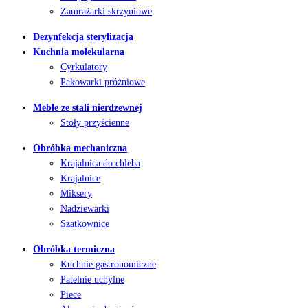
Zamrażarki skrzyniowe
Dezynfekcja sterylizacja
Kuchnia molekularna
Cyrkulatory
Pakowarki próżniowe
Meble ze stali nierdzewnej
Stoły przyścienne
Obróbka mechaniczna
Krajalnica do chleba
Krajalnice
Miksery
Nadziewarki
Szatkownice
Obróbka termiczna
Kuchnie gastronomiczne
Patelnie uchylne
Piece