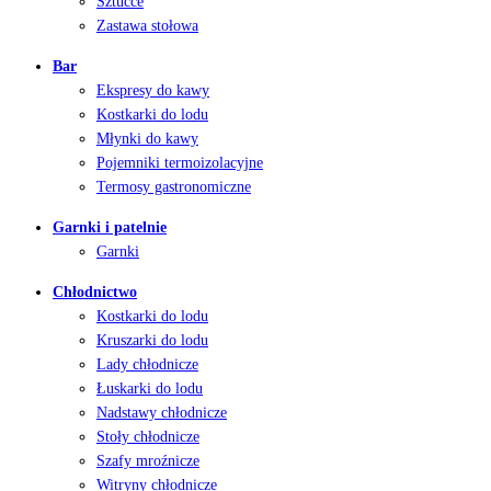
Sztućce
Zastawa stołowa
Bar
Ekspresy do kawy
Kostkarki do lodu
Młynki do kawy
Pojemniki termoizolacyjne
Termosy gastronomiczne
Garnki i patelnie
Garnki
Chłodnictwo
Kostkarki do lodu
Kruszarki do lodu
Lady chłodnicze
Łuskarki do lodu
Nadstawy chłodnicze
Stoły chłodnicze
Szafy mroźnicze
Witryny chłodnicze