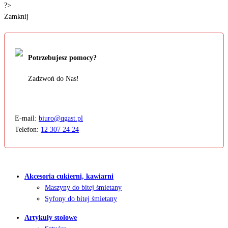
?>
Zamknij
Potrzebujesz pomocy?
Zadzwoń do Nas!
E-mail:
biuro@qgast.pl
Telefon:
12 307 24 24
Akcesoria cukierni, kawiarni
Maszyny do bitej śmietany
Syfony do bitej śmietany
Artykuły stołowe