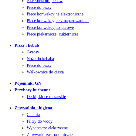
Akcesoria do pieców
Piece do pizzy
Piece konwekcyjne elektroniczne
Piece konwekcyjne z naparowaniem
Piece konwekcyjno-parowe
Piece piekarnicze, cukiernicze
Pizza i kebab
Gyrosy
Noże do kebaba
Piece do pizzy
Wałkownice do ciasta
Pojemniki GN
Przybory kuchenne
Deski, kloce masarskie
Zmywalnia i higiena
Chemia
Filtry do wody
Wyparzacze elektryczne
Zmywarki gastronomiczne