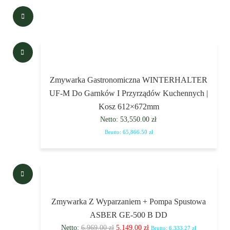
Zmywarka Gastronomiczna WINTERHALTER
UF-M Do Garnków I Przyrządów Kuchennych |
Kosz 612×672mm
Netto:
53,550.00
zł
Brutto:
65,866.50
zł
Zmywarka Z Wyparzaniem + Pompa Spustowa
ASBER GE-500 B DD
Netto:
6,969.00
zł
5,149.00
zł
Brutto:
6,333.27
zł