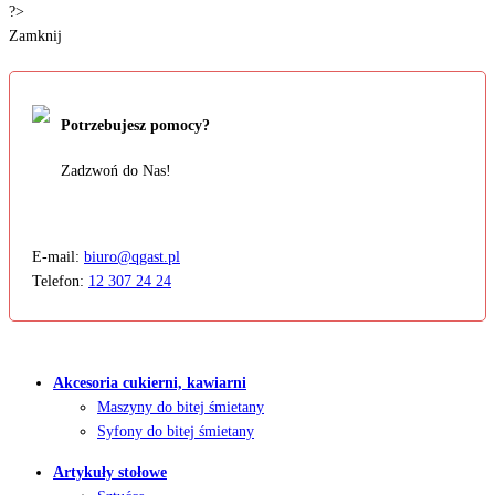
?>
Zamknij
Potrzebujesz pomocy?
Zadzwoń do Nas!
E-mail:
biuro@qgast.pl
Telefon:
12 307 24 24
Akcesoria cukierni, kawiarni
Maszyny do bitej śmietany
Syfony do bitej śmietany
Artykuły stołowe