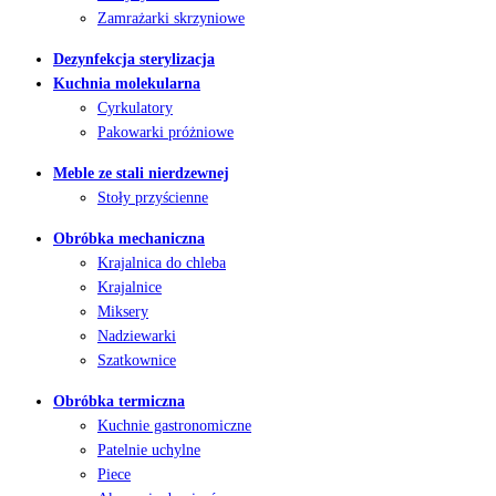
Zamrażarki skrzyniowe
Dezynfekcja sterylizacja
Kuchnia molekularna
Cyrkulatory
Pakowarki próżniowe
Meble ze stali nierdzewnej
Stoły przyścienne
Obróbka mechaniczna
Krajalnica do chleba
Krajalnice
Miksery
Nadziewarki
Szatkownice
Obróbka termiczna
Kuchnie gastronomiczne
Patelnie uchylne
Piece