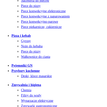
Akcesoria do pieców
Piece do pizzy
Piece konwekcyjne elektroniczne
Piece konwekcyjne z naparowaniem
Piece konwekcyjno-parowe
Piece piekarnicze, cukiernicze
Pizza i kebab
Gyrosy
Noże do kebaba
Piece do pizzy
Wałkownice do ciasta
Pojemniki GN
Przybory kuchenne
Deski, kloce masarskie
Zmywalnia i higiena
Chemia
Filtry do wody
Wyparzacze elektryczne
Zmywarki gastronomiczne