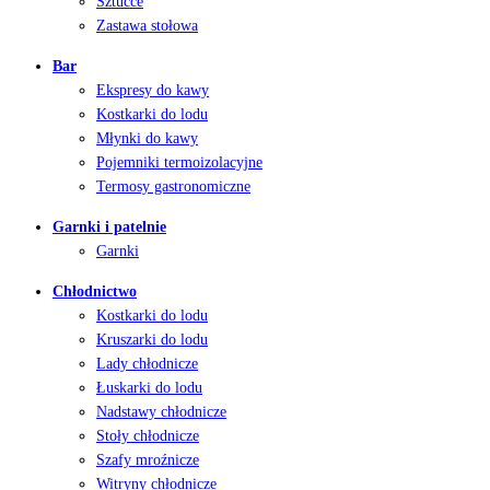
Sztućce
Zastawa stołowa
Bar
Ekspresy do kawy
Kostkarki do lodu
Młynki do kawy
Pojemniki termoizolacyjne
Termosy gastronomiczne
Garnki i patelnie
Garnki
Chłodnictwo
Kostkarki do lodu
Kruszarki do lodu
Lady chłodnicze
Łuskarki do lodu
Nadstawy chłodnicze
Stoły chłodnicze
Szafy mroźnicze
Witryny chłodnicze