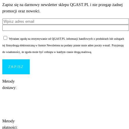
Zapisz się na darmowy newsletter sklepu QGAST.PL i nie przegap żadnej
promocji oraz nowości.
Wyrażam zgodę na otrzymywanie od QGAST.PL informacji handlowych o produktach lub usługach
tej firmydrogą elektroniczną w formie Newslettera na podany przeze mnie adres poczty e-mail. Przyjmuję
do wiadomości, że zgoda może być cofnięta w każdym czasie drogą mailową.
Metody
dostawy:
Metody
płatności: