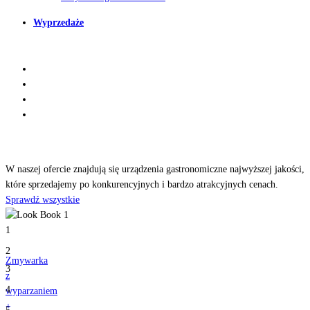
Wyprzedaże
Odkryj
nasze produkty
W naszej ofercie znajdują się urządzenia gastronomiczne najwyższej jakości,
które sprzedajemy po konkurencyjnych i bardzo atrakcyjnych cenach.
Sprawdź wszystkie
1
2
Zmywarka
3
z
4
wyparzaniem
+