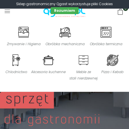
Sklep gastronomiczny Qgast wykorzystuje pliki Cookies
0
Rozumiem
Zmywanie i Higiena
Obróbka mechaniczna
Obróbka termiczna
Chłodnictwo
Akcesoria kuchenne
Meble ze
Pizza i Kebab
stali nierdzewnej