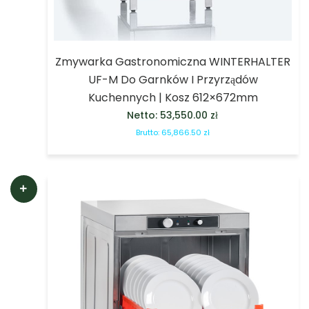
Zmywarka Gastronomiczna WINTERHALTER
UF-M Do Garnków I Przyrządów
Kuchennych | Kosz 612×672mm
Netto:
53,550.00
zł
Brutto:
65,866.50
zł