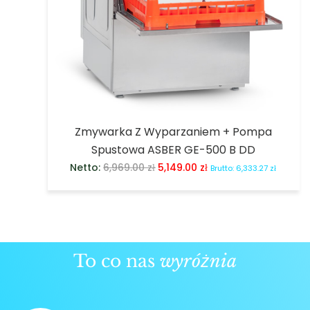
Zmywarka Z Wyparzaniem + Pompa
Spustowa ASBER GE-500 B DD
Netto:
6,969.00
zł
5,149.00
zł
Brutto:
6,333.27
zł
To co nas
wyróżnia