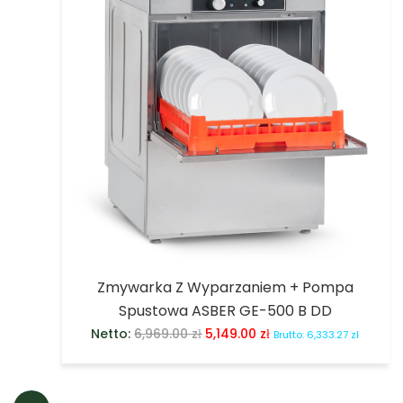
Zmywarka Z Wyparzaniem + Pompa
Spustowa ASBER GE-500 B DD
Netto:
6,969.00
zł
5,149.00
zł
Brutto:
6,333.27
zł