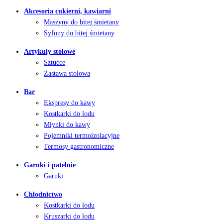
Akcesoria cukierni, kawiarni
Maszyny do bitej śmietany
Syfony do bitej śmietany
Artykuły stołowe
Sztućce
Zastawa stołowa
Bar
Ekspresy do kawy
Kostkarki do lodu
Młynki do kawy
Pojemniki termoizolacyjne
Termosy gastronomiczne
Garnki i patelnie
Garnki
Chłodnictwo
Kostkarki do lodu
Kruszarki do lodu