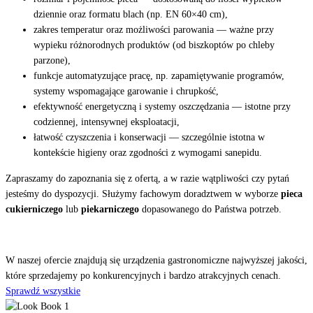
dziennie oraz formatu blach (np. EN 60×40 cm),
zakres temperatur oraz możliwości parowania — ważne przy
wypieku różnorodnych produktów (od biszkoptów po chleby
parzone),
funkcje automatyzujące pracę, np. zapamiętywanie programów,
systemy wspomagające garowanie i chrupkość,
efektywność energetyczną i systemy oszczędzania — istotne przy
codziennej, intensywnej eksploatacji,
łatwość czyszczenia i konserwacji — szczególnie istotna w
kontekście higieny oraz zgodności z wymogami sanepidu.
Zapraszamy do zapoznania się z ofertą, a w razie wątpliwości czy pytań
jesteśmy do dyspozycji. Służymy fachowym doradztwem w wyborze
pieca
cukierniczego
lub
piekarniczego
dopasowanego do Państwa potrzeb.
Odkryj
nasze produkty
W naszej ofercie znajdują się urządzenia gastronomiczne najwyższej jakości,
które sprzedajemy po konkurencyjnych i bardzo atrakcyjnych cenach.
Sprawdź wszystkie