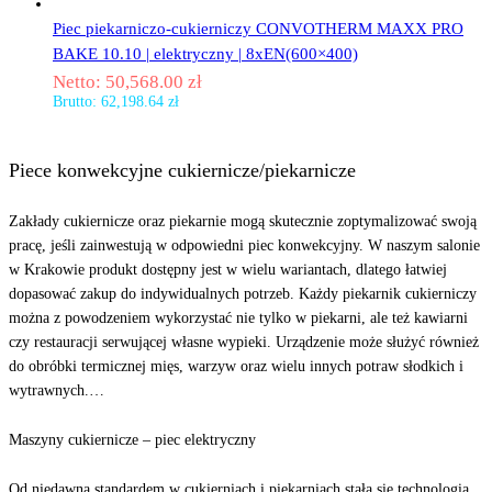
Piec piekarniczo-cukierniczy CONVOTHERM MAXX PRO
BAKE 10.10 | elektryczny | 8xEN(600×400)
Netto:
50,568.00
zł
Brutto:
62,198.64
zł
Piece konwekcyjne cukiernicze/piekarnicze
Zakłady cukiernicze oraz piekarnie mogą skutecznie zoptymalizować swoją
pracę, jeśli zainwestują w odpowiedni piec konwekcyjny. W naszym salonie
w Krakowie produkt dostępny jest w wielu wariantach, dlatego łatwiej
dopasować zakup do indywidualnych potrzeb. Każdy piekarnik cukierniczy
można z powodzeniem wykorzystać nie tylko w piekarni, ale też kawiarni
czy restauracji serwującej własne wypieki. Urządzenie może służyć również
do obróbki termicznej mięs, warzyw oraz wielu innych potraw słodkich i
wytrawnych.
…
Maszyny cukiernicze – piec elektryczny
Od niedawna standardem w cukierniach i piekarniach stała się technologia