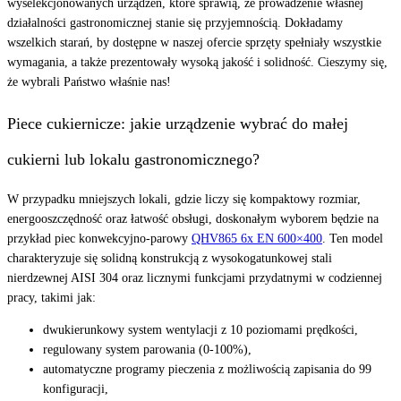
wyselekcjonowanych urządzeń, które sprawią, że prowadzenie własnej
działalności gastronomicznej stanie się przyjemnością. Dokładamy
wszelkich starań, by dostępne w naszej ofercie sprzęty spełniały wszystkie
wymagania, a także prezentowały wysoką jakość i solidność. Cieszymy się,
że wybrali Państwo właśnie nas!
Piece cukiernicze: jakie urządzenie wybrać do małej
cukierni lub lokalu gastronomicznego?
W przypadku mniejszych lokali, gdzie liczy się kompaktowy rozmiar,
energooszczędność oraz łatwość obsługi, doskonałym wyborem będzie na
przykład piec konwekcyjno-parowy
QHV865 6x EN 600×400
. Ten model
charakteryzuje się solidną konstrukcją z wysokogatunkowej stali
nierdzewnej AISI 304 oraz licznymi funkcjami przydatnymi w codziennej
pracy, takimi jak:
dwukierunkowy system wentylacji z 10 poziomami prędkości,
regulowany system parowania (0-100%),
automatyczne programy pieczenia z możliwością zapisania do 99
konfiguracji,