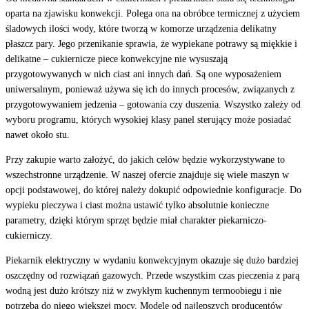
oparta na zjawisku konwekcji. Polega ona na obróbce termicznej z użyciem
śladowych ilości wody, które tworzą w komorze urządzenia delikatny
płaszcz pary. Jego przenikanie sprawia, że wypiekane potrawy są miękkie i
delikatne – cukiernicze piece konwekcyjne nie wysuszają
przygotowywanych w nich ciast ani innych dań. Są one wyposażeniem
uniwersalnym, ponieważ używa się ich do innych procesów, związanych z
przygotowywaniem jedzenia – gotowania czy duszenia. Wszystko zależy od
wyboru programu, których wysokiej klasy panel sterujący może posiadać
nawet około stu.
Przy zakupie warto założyć, do jakich celów będzie wykorzystywane to
wszechstronne urządzenie. W naszej ofercie znajduje się wiele maszyn w
opcji podstawowej, do której należy dokupić odpowiednie konfiguracje. Do
wypieku pieczywa i ciast można ustawić tylko absolutnie konieczne
parametry, dzięki którym sprzęt będzie miał charakter piekarniczo-
cukierniczy.
Piekarnik elektryczny w wydaniu konwekcyjnym okazuje się dużo bardziej
oszczędny od rozwiązań gazowych. Przede wszystkim czas pieczenia z parą
wodną jest dużo krótszy niż w zwykłym kuchennym termoobiegu i nie
potrzeba do niego większej mocy. Modele od najlepszych producentów