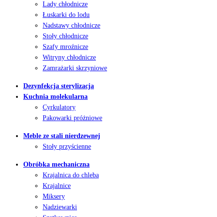
Lady chłodnicze
Łuskarki do lodu
Nadstawy chłodnicze
Stoły chłodnicze
Szafy mroźnicze
Witryny chłodnicze
Zamrażarki skrzyniowe
Dezynfekcja sterylizacja
Kuchnia molekularna
Cyrkulatory
Pakowarki próżniowe
Meble ze stali nierdzewnej
Stoły przyścienne
Obróbka mechaniczna
Krajalnica do chleba
Krajalnice
Miksery
Nadziewarki