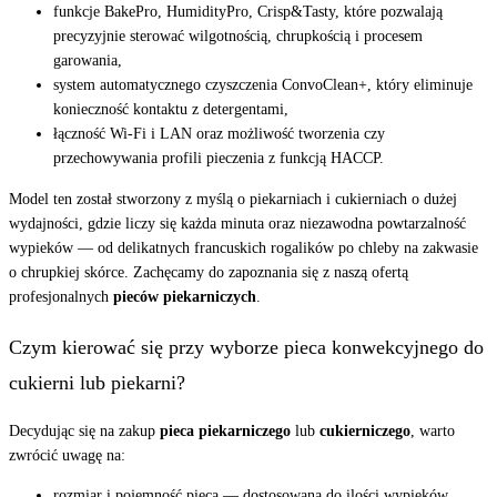
funkcje BakePro, HumidityPro, Crisp&Tasty, które pozwalają
precyzyjnie sterować wilgotnością, chrupkością i procesem
garowania,
system automatycznego czyszczenia ConvoClean+, który eliminuje
konieczność kontaktu z detergentami,
łączność Wi-Fi i LAN oraz możliwość tworzenia czy
przechowywania profili pieczenia z funkcją HACCP.
Model ten został stworzony z myślą o piekarniach i cukierniach o dużej
wydajności, gdzie liczy się każda minuta oraz niezawodna powtarzalność
wypieków — od delikatnych francuskich rogalików po chleby na zakwasie
o chrupkiej skórce. Zachęcamy do zapoznania się z naszą ofertą
profesjonalnych
pieców piekarniczych
.
Czym kierować się przy wyborze pieca konwekcyjnego do
cukierni lub piekarni?
Decydując się na zakup
pieca piekarniczego
lub
cukierniczego
, warto
zwrócić uwagę na:
rozmiar i pojemność pieca — dostosowaną do ilości wypieków