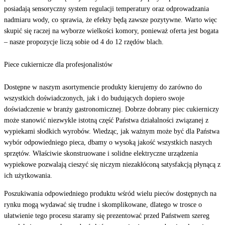
posiadają sensoryczny system regulacji temperatury oraz odprowadzania
nadmiaru wody, co sprawia, że efekty będą zawsze pozytywne. Warto więc
skupić się raczej na wyborze wielkości komory, ponieważ oferta jest bogata
– nasze propozycje liczą sobie od 4 do 12 rzędów blach.
Piece cukiernicze dla profesjonalistów
Dostępne w naszym asortymencie produkty kierujemy do zarówno do
wszystkich doświadczonych, jak i do budujących dopiero swoje
doświadczenie w branży gastronomicznej. Dobrze dobrany piec cukierniczy
może stanowić niezwykle istotną część Państwa działalności związanej z
wypiekami słodkich wyrobów. Wiedząc, jak ważnym może być dla Państwa
wybór odpowiedniego pieca, dbamy o wysoką jakość wszystkich naszych
sprzętów. Właściwie skonstruowane i solidne elektryczne urządzenia
wypiekowe pozwalają cieszyć się niczym niezakłóconą satysfakcją płynącą z
ich użytkowania.
Poszukiwania odpowiedniego produktu wśród wielu pieców dostępnych na
rynku mogą wydawać się trudne i skomplikowane, dlatego w trosce o
ułatwienie tego procesu staramy się prezentować przed Państwem szereg