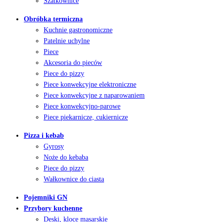
Szatkownice
Obróbka termiczna
Kuchnie gastronomiczne
Patelnie uchylne
Piece
Akcesoria do pieców
Piece do pizzy
Piece konwekcyjne elektroniczne
Piece konwekcyjne z naparowaniem
Piece konwekcyjno-parowe
Piece piekarnicze, cukiernicze
Pizza i kebab
Gyrosy
Noże do kebaba
Piece do pizzy
Wałkownice do ciasta
Pojemniki GN
Przybory kuchenne
Deski, kloce masarskie