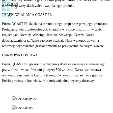
lub innego wyposażenia gastronomii jaką są Państwo zainteresowani w celu
Brutto:
5,149.00
zł
omówienia wszystkich zalet i wad danego produktu.
65,866.50
zł
Brutto:
TEREN DZIAŁANIA QGAST.PL
6,333.27
zł
Firma QGAST.PL działa na terenie całego kraju oraz poza jego granicami.
Posiadamy wielu zadowolonych klientów w Polsce oraz m.in. w takich
krajach jak: Niemcy, Włochy, Ukraina, Słowacja, Czechy. Nasze
doświadczenie oraz Nasze zaplecze pozwala Nam wykonać dowolną
realizację wyposażenie gastronomicznego praktycznie na całym świecie.
DARMOWA DOSTAWA
Firma QGAST.PL gwarantuje darmową dostawę do miejsca wskazanego
przez klienta w zamówieniu powyżej 500 zł netto. Darmowa dostawa
obowiązuje na terenie kraju Polskiego. W kwestii dostaw poza granice
Polski prosimy o kontakt w celu indywidualnej wyceny dostawy.