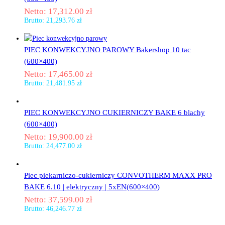
Netto:
17,312.00
zł
Brutto:
21,293.76
zł
PIEC KONWEKCYJNO PAROWY Bakershop 10 tac
(600×400)
Netto:
17,465.00
zł
Brutto:
21,481.95
zł
PIEC KONWEKCYJNO CUKIERNICZY BAKE 6 blachy
(600×400)
Netto:
19,900.00
zł
Brutto:
24,477.00
zł
Piec piekarniczo-cukierniczy CONVOTHERM MAXX PRO
BAKE 6.10 | elektryczny | 5xEN(600×400)
Netto:
37,599.00
zł
Brutto:
46,246.77
zł