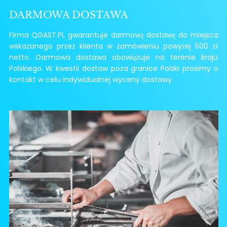
DARMOWA DOSTAWA
Firma QGAST.PL gwarantuje darmową dostawę do miejsca
wskazanego przez klienta w zamówieniu powyżej 500 zł
netto. Darmowa dostawa obowiązuje na terenie kraju
Polskiego. W kwestii dostaw poza granice Polski prosimy o
kontakt w celu indywidualnej wyceny dostawy.