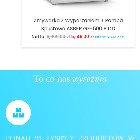
Zmywarka Z Wyparzaniem + Pompa
Spustowa ASBER GE-500 B DD
Netto:
6,969.00
zł
5,149.00
zł
Brutto:
6,333.27
zł
To co nas
wyróżnia
PONAD 25 TYSIĘCY PRODUKTÓW W