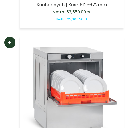
Kuchennych | Kosz 612×672mm
Netto:
53,550.00
zł
Brutto:
65,866.50
zł