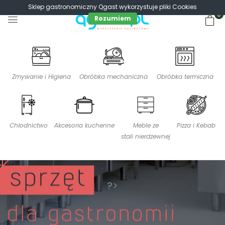
Sklep gastronomiczny Qgast wykorzystuje pliki Cookies
0
Rozumiem
Zmywanie i Higiena
Obróbka mechaniczna
Obróbka termiczna
Chłodnictwo
Akcesoria kuchenne
Meble ze
Pizza i Kebab
stali nierdzewnej
?>