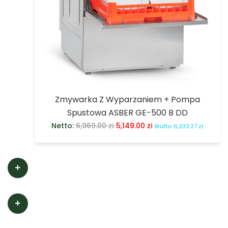
Zmywarka Z Wyparzaniem + Pompa
Spustowa ASBER GE-500 B DD
Netto:
6,969.00
zł
5,149.00
zł
Brutto:
6,333.27
zł