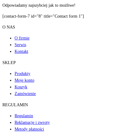
Odpowiadamy najszybciej jak to możliwe!
[contact-form-7 id="8" title="Contact form 1"]
O NAS
O firmie
Serwis
Kontakt
SKLEP
Produkty
Moje konto
Koszyk
Zamówienie
REGULAMIN
Regulamin
Reklamacje i zwroty
Metody płatności