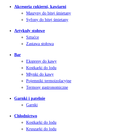
Akcesoria cukierni, kawiarni
Maszyny do bitej śmietany
Syfony do bitej śmietany
Artykuły stołowe
Sztućce
Zastawa stołowa
Bar
Ekspresy do kawy
Kostkarki do lodu
Młynki do kawy
Pojemniki termoizolacyjne
Termosy gastronomiczne
Garnki i patelnie
Garnki
Chłodnictwo
Kostkarki do lodu
Kruszarki do lodu