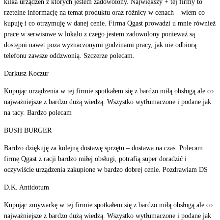
kilka urządzeń z których jestem zadowolony. Największy + tej firmy to
rzetelne informację na temat produktu oraz różnicy w cenach – wiem co
kupuję i co otrzymuję w danej cenie. Firma Qgast prowadzi u mnie również
prace w serwisowe w lokalu z czego jestem zadowolony ponieważ są
dostępni nawet poza wyznaczonymi godzinami pracy, jak nie odbiorą
telefonu zawsze oddzwonią. Szczerze polecam.
Darkusz Koczur
Kupując urządzenia w tej firmie spotkałem się z bardzo miłą obsługą ale co
najważniejsze z bardzo dużą wiedzą. Wszystko wytłumaczone i podane jak
na tacy. Bardzo polecam
BUSH BURGER
Bardzo dziękuję za kolejną dostawę sprzętu – dostawa na czas. Polecam
firmę Qgast z racji bardzo miłej obsługi, potrafią super doradzić i
oczywiście urządzenia zakupione w bardzo dobrej cenie. Pozdrawiam DS
D.K. Antidotum
Kupując zmywarkę w tej firmie spotkałem się z bardzo miłą obsługą ale co
najważniejsze z bardzo dużą wiedzą. Wszystko wytłumaczone i podane jak