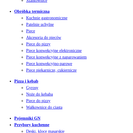
Szatkownice
Obróbka termiczna
Kuchnie gastronomiczne
Patelnie uchylne
Piece
Akcesoria do pieców
Piece do pizzy
Piece konwekcyjne elektroniczne
Piece konwekcyjne z naparowaniem
Piece konwekcyjno-parowe
Piece piekarnicze, cukiernicze
Pizza i kebab
Gyrosy
Noże do kebaba
Piece do pizzy
Wałkownice do ciasta
Pojemniki GN
Przybory kuchenne
Deski, kloce masarskie