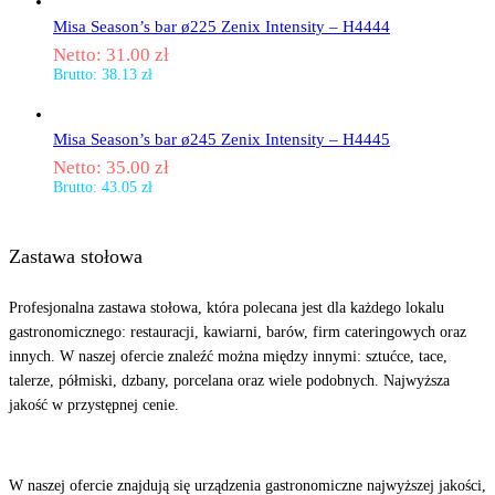
Misa Season’s bar ø225 Zenix Intensity – H4444
Netto:
31.00
zł
Brutto:
38.13
zł
Misa Season’s bar ø245 Zenix Intensity – H4445
Netto:
35.00
zł
Brutto:
43.05
zł
Zastawa stołowa
Profesjonalna zastawa stołowa, która polecana jest dla każdego lokalu
gastronomicznego: restauracji, kawiarni, barów, firm cateringowych oraz
innych. W naszej ofercie znaleźć można między innymi: sztućce, tace,
talerze, półmiski, dzbany, porcelana oraz wiele podobnych. Najwyższa
jakość w przystępnej cenie.
Odkryj
nasze produkty
W naszej ofercie znajdują się urządzenia gastronomiczne najwyższej jakości,