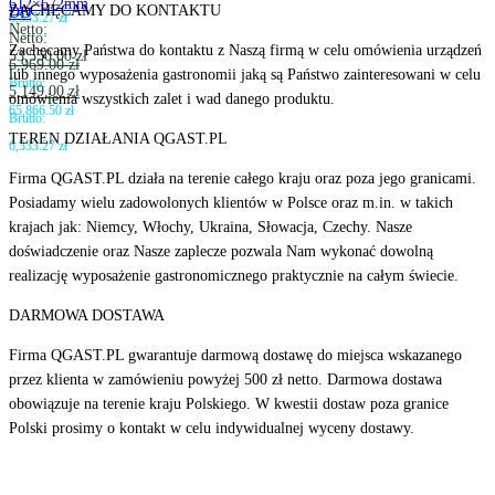
612×672mm
ZACHĘCAMY DO KONTAKTU
DD
6,333.27
zł
Netto:
Netto:
Zachęcamy Państwa do kontaktu z Naszą firmą w celu omówienia urządzeń
53,550.00
zł
6,969.00
zł
lub innego wyposażenia gastronomii jaką są Państwo zainteresowani w celu
Brutto:
5,149.00
zł
omówienia wszystkich zalet i wad danego produktu.
65,866.50
zł
Brutto:
TEREN DZIAŁANIA QGAST.PL
6,333.27
zł
Firma QGAST.PL działa na terenie całego kraju oraz poza jego granicami.
Posiadamy wielu zadowolonych klientów w Polsce oraz m.in. w takich
krajach jak: Niemcy, Włochy, Ukraina, Słowacja, Czechy. Nasze
doświadczenie oraz Nasze zaplecze pozwala Nam wykonać dowolną
realizację wyposażenie gastronomicznego praktycznie na całym świecie.
DARMOWA DOSTAWA
Firma QGAST.PL gwarantuje darmową dostawę do miejsca wskazanego
przez klienta w zamówieniu powyżej 500 zł netto. Darmowa dostawa
obowiązuje na terenie kraju Polskiego. W kwestii dostaw poza granice
Polski prosimy o kontakt w celu indywidualnej wyceny dostawy.