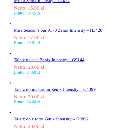
Miska Zenix Intensity – L7027
Netto:
15.00
zł
Brutto:
18.45
zł
Misa Season’s bar ø170 Zenix Intensity – H3428
Netto:
17.00
zł
Brutto:
20.91
zł
Talerz na stek Zenix Intensity – G9144
Netto:
20.00
zł
Brutto:
24.60
zł
Talerz do makaronu Zenix Intensity – G4399
Netto:
20.00
zł
Brutto:
24.60
zł
Talerz do risotto Zenix Intensity – G9822
Netto:
20.00
zł