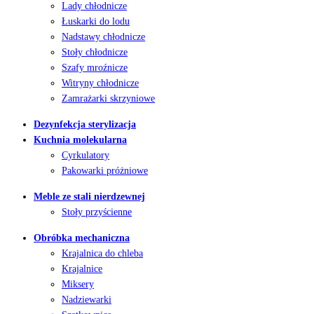
Lady chłodnicze
Łuskarki do lodu
Nadstawy chłodnicze
Stoły chłodnicze
Szafy mroźnicze
Witryny chłodnicze
Zamrażarki skrzyniowe
Dezynfekcja sterylizacja
Kuchnia molekularna
Cyrkulatory
Pakowarki próżniowe
Meble ze stali nierdzewnej
Stoły przyścienne
Obróbka mechaniczna
Krajalnica do chleba
Krajalnice
Miksery
Nadziewarki