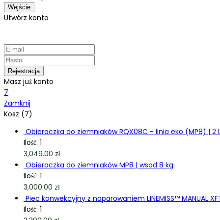
Utwórz konto
Masz już konto
7
Zamknij
Kosz (7)
Obieraczka do ziemniaków RQX08C - linia eko (MP8) | 2 
Ilość: 1
3,049.00
zł
Obieraczka do ziemniaków MP8 | wsad 8 kg
Ilość: 1
3,000.00
zł
Piec konwekcyjny z naparowaniem LINEMISS™ MANUAL XFT
Ilość: 1