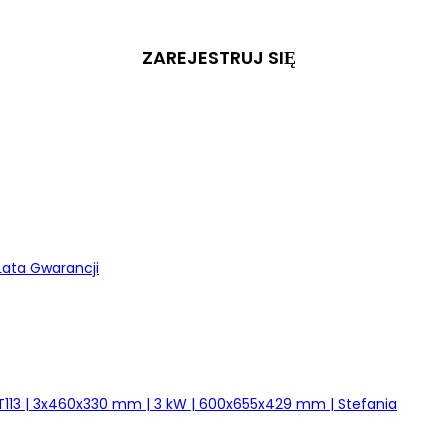
ZAREJESTRUJ SIĘ
Lata Gwarancji
113 | 3x460x330 mm | 3 kW | 600x655x429 mm | Stefania