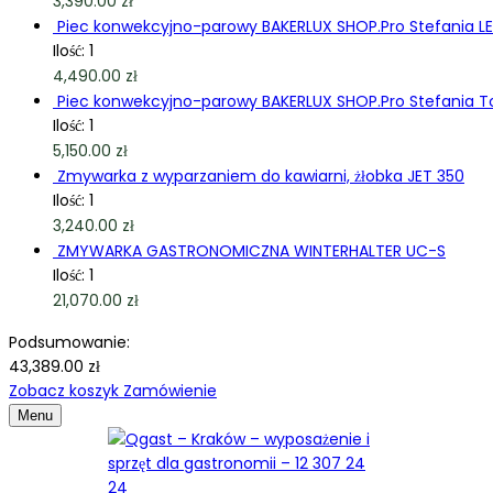
3,390.00
zł
Piec konwekcyjno-parowy BAKERLUX SHOP.Pro Stefania LE
Ilość: 1
4,490.00
zł
Piec konwekcyjno-parowy BAKERLUX SHOP.Pro Stefania T
Ilość: 1
5,150.00
zł
Zmywarka z wyparzaniem do kawiarni, żłobka JET 350
Ilość: 1
3,240.00
zł
ZMYWARKA GASTRONOMICZNA WINTERHALTER UC-S
Ilość: 1
21,070.00
zł
Podsumowanie:
43,389.00
zł
Zobacz koszyk
Zamówienie
Menu