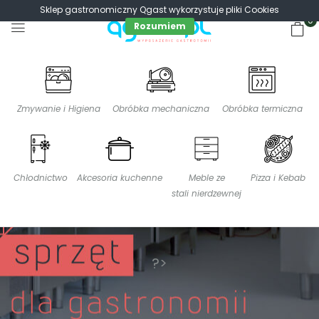
Sklep gastronomiczny Qgast wykorzystuje pliki Cookies
0
Rozumiem
Zmywanie i Higiena
Obróbka mechaniczna
Obróbka termiczna
Chłodnictwo
Akcesoria kuchenne
Meble ze
Pizza i Kebab
stali nierdzewnej
?>