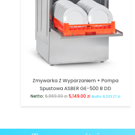
Zmywarka Z Wyparzaniem + Pompa
Spustowa ASBER GE-500 B DD
Netto:
6,969.00
zł
5,149.00
zł
Brutto:
6,333.27
zł