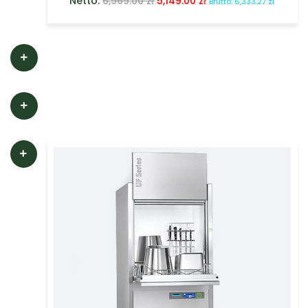
Netto:
6,969.00
zł
5,149.00
zł
Brutto:
6,333.27
zł