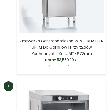
Zmywarka Gastronomiczna WINTERHALTER
UF-M Do Garnków I Przyrządów
Kuchennych | Kosz 612×672mm
Netto:
53,550.00
zł
Brutto:
65,866.50
zł