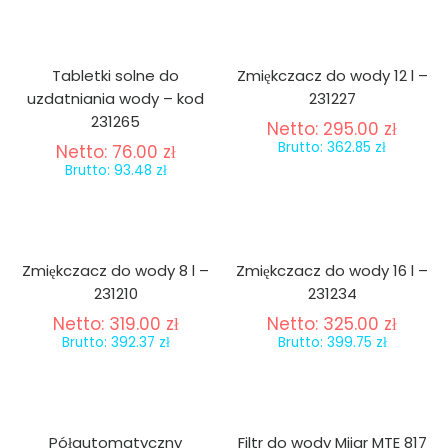
Tabletki solne do
Zmiękczacz do wody 12 l –
uzdatniania wody – kod
231227
231265
Netto:
295.00
zł
Brutto:
362.85
zł
Netto:
76.00
zł
Brutto:
93.48
zł
Zmiękczacz do wody 8 l –
Zmiękczacz do wody 16 l –
231210
231234
Netto:
319.00
zł
Netto:
325.00
zł
Brutto:
392.37
zł
Brutto:
399.75
zł
Półautomatyczny
Filtr do wody Mijar MTE 817