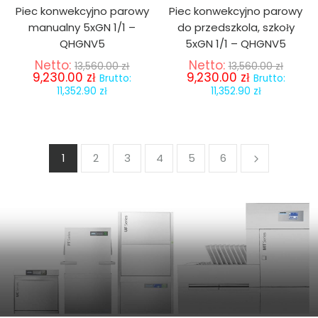
Piec konwekcyjno parowy
Piec konwekcyjno parowy
manualny 5xGN 1/1 –
do przedszkola, szkoły
QHGNV5
5xGN 1/1 – QHGNV5
Netto:
Netto:
13,560.00
zł
13,560.00
zł
9,230.00
zł
9,230.00
zł
Brutto:
Brutto:
11,352.90
zł
11,352.90
zł
1
2
3
4
5
6