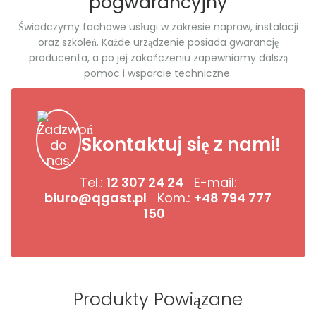
pogwarancyjny
Świadczymy fachowe usługi w zakresie napraw, instalacji
oraz szkoleń. Każde urządzenie posiada gwarancję
producenta, a po jej zakończeniu zapewniamy dalszą
pomoc i wsparcie techniczne.
Skontaktuj się z nami!
Tel.:
12 307 24 24
E-mail:
biuro@qgast.pl
Kom.:
+48 794 777
150
Produkty Powiązane