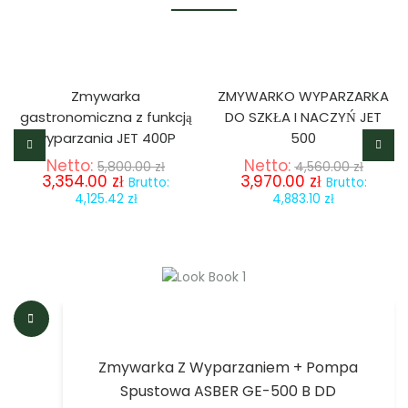
-42%
-13%
Zmywarka
ZMYWARKO WYPARZARKA
gastronomiczna z funkcją
DO SZKŁA I NACZYŃ JET
wyparzania JET 400P
500
Netto:
Netto:
5,800.00
zł
4,560.00
zł
3,354.00
zł
3,970.00
zł
Brutto:
Brutto:
4,125.42
zł
4,883.10
zł
Zmywarka Z Wyparzaniem + Pompa
Spustowa ASBER GE-500 B DD