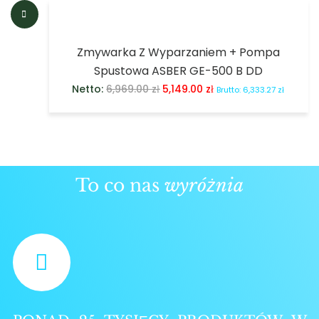
Zmywarka Z Wyparzaniem + Pompa
Spustowa ASBER GE-500 B DD
Netto:
6,969.00
zł
5,149.00
zł
Brutto:
6,333.27
zł
To co nas
wyróżnia