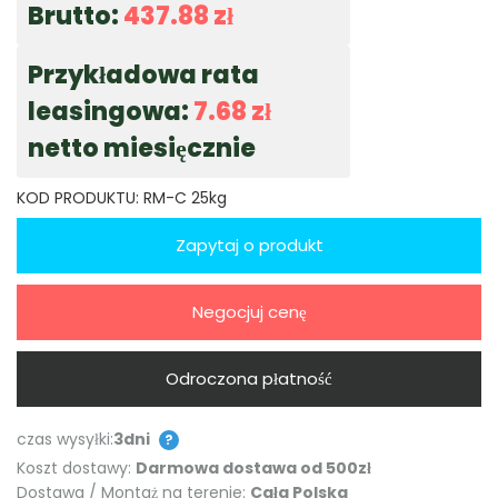
Brutto:
437.88
zł
Przykładowa rata
leasingowa:
7.68
zł
netto miesięcznie
KOD PRODUKTU:
RM-C 25kg
Zapytaj o produkt
Negocjuj cenę
Odroczona płatność
czas wysyłki:
3dni
?
Koszt dostawy:
Darmowa dostawa od 500zł
Dostawa / Montaż na terenie:
Cała Polska