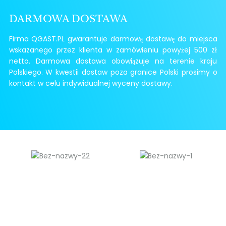
DARMOWA DOSTAWA
Firma QGAST.PL gwarantuje darmową dostawę do miejsca
wskazanego przez klienta w zamówieniu powyżej 500 zł
netto. Darmowa dostawa obowiązuje na terenie kraju
Polskiego. W kwestii dostaw poza granice Polski prosimy o
kontakt w celu indywidualnej wyceny dostawy.