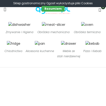
Sklep gastronomiczny Qgast wykorzystuje pliki Cookies
0
Rozumiem
Zmywanie i Higiena
Obróbka mechaniczna
Obróbka termiczna
Chłodnictwo
Akcesoria kuchenne
Meble ze
Pizza i Kebab
stali nierdzewnej