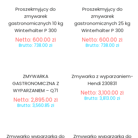
Proszekmyjący do
Proszekmyjący do
zmywarek
zmywarek
gastronomicznych 10 kg
gastronomicznych 25 kg
Winterhalter P 300
Winterhalter P 300
Netto:
600.00
zł
Netto:
600.00
zł
Brutto:
738.00
zł
Brutto:
738.00
zł
ZMYWARKA
Zmywarka z wyparzaniem-
GASTRONOMICZNA Z
Hendi 230831
WYPARZANIEM – Q71
Netto:
3,100.00
zł
Brutto:
3,813.00
zł
Netto:
2,895.00
zł
Brutto:
3,560.85
zł
Zmywarko wyparzarka do
Zmywarko wyparzarka do