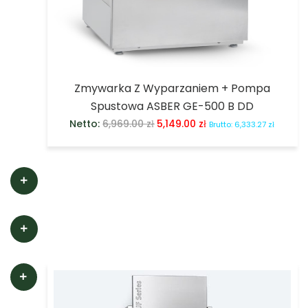
Zmywarka Z Wyparzaniem + Pompa
Spustowa ASBER GE-500 B DD
Netto:
6,969.00
zł
5,149.00
zł
Brutto:
6,333.27
zł