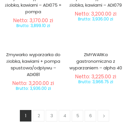
żłobka, kawiarni – ADI075 +
żłobka, kawiarni – ADI079
pompa
Netto:
3,200.00
zł
Brutto:
3,936.00
zł
Netto:
3,170.00
zł
Brutto:
3,899.10
zł
Zmywarko wyparzarka do
ZMYWARKa
żłobka, kawiarni + pompa
gastronomiczna z
spustowa/odpływu –
wyparzaniem – alpha 40
ADI081
Netto:
3,225.00
zł
Brutto:
3,966.75
zł
Netto:
3,200.00
zł
Brutto:
3,936.00
zł
1
2
3
4
5
6