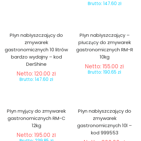
Brutto:
147.60
zł
Płyn nabłyszczający do
Płyn nabłyszczający –
zmywarek
płuczący do zmywarek
gastronomicznych 10 litrów
gastronomicznych RM-R
bardzo wydajny – kod
10kg
DerShine
Netto:
155.00
zł
Brutto:
190.65
zł
Netto:
120.00
zł
Brutto:
147.60
zł
Płyn myjący do zmywarek
Płyn nabłyszczający do
gastronomicznych RM-C
zmywarek
12kg
gastronomicznych 10l –
kod 999553
Netto:
195.00
zł
Brutto:
239.85
zł