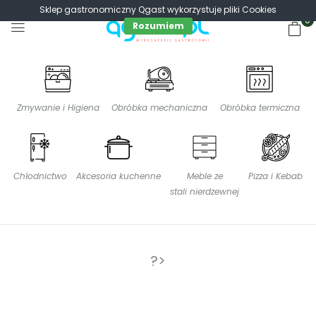
Sklep gastronomiczny Qgast wykorzystuje pliki Cookies
0
Rozumiem
Zmywanie i Higiena
Obróbka mechaniczna
Obróbka termiczna
Chłodnictwo
Akcesoria kuchenne
Meble ze
Pizza i Kebab
stali nierdzewnej
?>