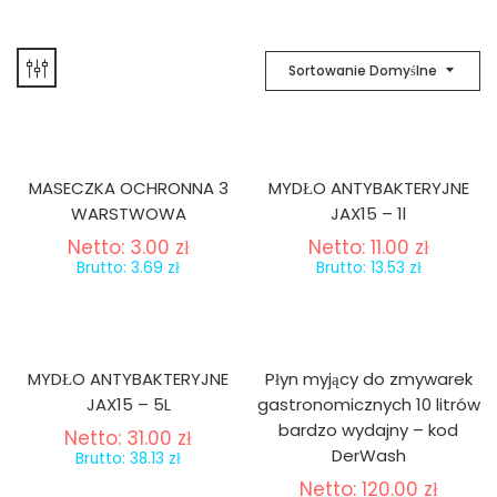
Sortowanie Domyślne
MASECZKA OCHRONNA 3
MYDŁO ANTYBAKTERYJNE
WARSTWOWA
JAX15 – 1l
Netto:
3.00
zł
Netto:
11.00
zł
Brutto:
3.69
zł
Brutto:
13.53
zł
MYDŁO ANTYBAKTERYJNE
Płyn myjący do zmywarek
JAX15 – 5L
gastronomicznych 10 litrów
bardzo wydajny – kod
Netto:
31.00
zł
DerWash
Brutto:
38.13
zł
Netto:
120.00
zł