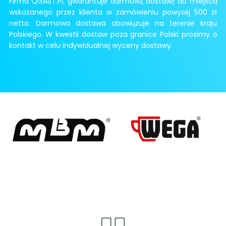
Firma QGAST.PL gwarantuje darmową dostawę do miejsca
wskazanego przez klienta w zamówieniu powyżej 500 zł
netto. Darmowa dostawa obowiązuje na terenie kraju
Polskiego. W kwestii dostaw poza granice Polski prosimy o
kontakt w celu indywidualnej wyceny dostawy.