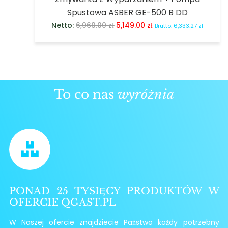
Spustowa ASBER GE-500 B DD
Netto:
6,969.00
zł
5,149.00
zł
Brutto:
6,333.27
zł
To co nas
wyróżnia
PONAD 25 TYSIĘCY PRODUKTÓW W
OFERCIE QGAST.PL
W Naszej ofercie znajdziecie Państwo każdy potrzebny