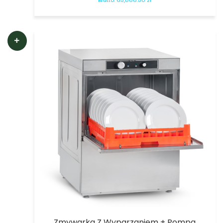
Brutto:
65,866.50
zł
Zmywarka Z Wyparzaniem + Pompa