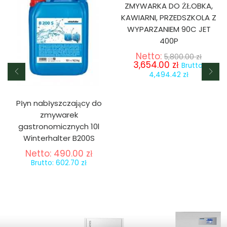
ZMYWARKA DO ŻŁOBKA,
KAWIARNI, PRZEDSZKOLA Z
WYPARZANIEM 90C JET
400P
Netto:
5,800.00
zł
3,654.00
zł
Brutto:
4,494.42
zł
Płyn nabłyszczający do
zmywarek
gastronomicznych 10l
Winterhalter B200S
Netto:
490.00
zł
Brutto:
602.70
zł