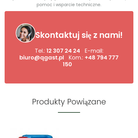
pomoc i wsparcie techniczne.
Skontaktuj się z nami!
Tel.:
12 307 24 24
E-mail:
biuro@qgast.pl
Kom.:
+48 794 777
150
Produkty Powiązane
-37%