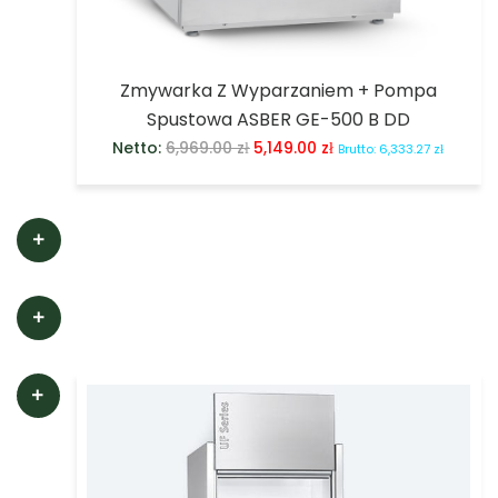
Zmywarka Z Wyparzaniem + Pompa
Spustowa ASBER GE-500 B DD
Netto:
6,969.00
zł
5,149.00
zł
Brutto:
6,333.27
zł