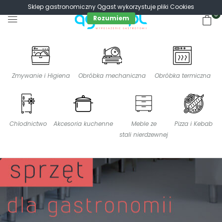
Sklep gastronomiczny Qgast wykorzystuje pliki Cookies
0
Rozumiem
Zmywanie i Higiena
Obróbka mechaniczna
Obróbka termiczna
Chłodnictwo
Akcesoria kuchenne
Meble ze
Pizza i Kebab
stali nierdzewnej