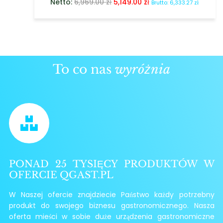
Netto:
6,969.00
zł
5,149.00
zł
Brutto:
6,333.27
zł
To co nas
wyróżnia
PONAD 25 TYSIĘCY PRODUKTÓW W
OFERCIE QGAST.PL
W Naszej ofercie znajdziecie Państwo każdy potrzebny
produkt do swojego biznesu gastronomicznego. Nasza
oferta mieści w sobie duże urządzenia gastronomiczne