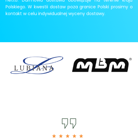
Polskiego. W kwestii dostaw poza granice Polski prosimy o
kontakt w celu indywidualnej wyceny dostawy.