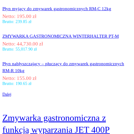
Płyn myjący do zmywarek gastronomicznych RM-C 12kg
Netto:
195.00
zł
Brutto:
239.85
zł
ZMYWARKA GASTRONOMICZNA WINTERHALTER PT-M
Netto:
44,730.00
zł
Brutto:
55,017.90
zł
Płyn nabłyszczający – płuczący do zmywarek gastronomicznych
RM-R 10kg
Netto:
155.00
zł
Brutto:
190.65
zł
Dalej
Zmywarka gastronomiczna z
funkcją wyparzania JET 400P