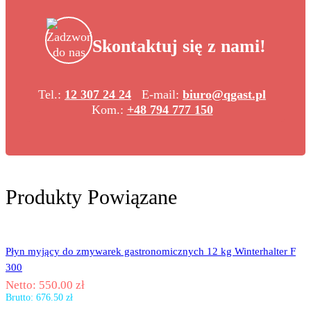
Skontaktuj się z nami!
Tel.:
12 307 24 24
E-mail:
biuro@qgast.pl
Kom.:
+48 794 777 150
Produkty Powiązane
Płyn myjący do zmywarek gastronomicznych 12 kg Winterhalter F
300
Netto:
550.00
zł
Brutto:
676.50
zł