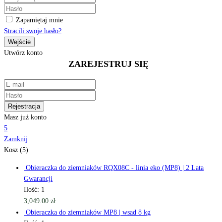
Zapamiętaj mnie
Stracili swoje hasło?
Utwórz konto
ZAREJESTRUJ SIĘ
Masz już konto
5
Zamknij
Kosz (5)
Obieraczka do ziemniaków RQX08C - linia eko (MP8) | 2 Lata
Gwarancji
Ilość: 1
3,049.00
zł
Obieraczka do ziemniaków MP8 | wsad 8 kg