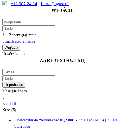
+12 307 24 24
biuro@qgast.pl
WEJŚCIE
Zapamiętaj mnie
Stracili swoje hasło?
Utwórz konto
ZAREJESTRUJ SIĘ
Masz już konto
5
Zamknij
Kosz (5)
Obieraczka do ziemniaków RQX08C - linia eko (MP8) | 2 Lata
Gwarancji