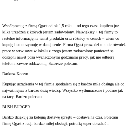
Współpracuję z firmą Qgast od ok 1,5 roku – od tego czasu kupiłem już
kilka urządzeń z których jestem zadowolony. Największy + tej firmy to
rzetelne informację na temat produktu oraz różnicy w cenach – wiem co
kupuję i co otrzymuję w danej cenie. Firma Qgast prowadzi u mnie również
prace w serwisowe w lokalu z czego jestem zadowolony ponieważ są
dostępni nawet poza wyznaczonymi godzinami pracy, jak nie odbiorą
telefonu zawsze oddzwonią. Szczerze polecam.
Darkusz Koczur
Kupując urządzenia w tej firmie spotkałem się z bardzo miłą obsługą ale co
najważniejsze z bardzo dużą wiedzą. Wszystko wytłumaczone i podane jak
na tacy. Bardzo polecam
BUSH BURGER
Bardzo dziękuję za kolejną dostawę sprzętu – dostawa na czas. Polecam
firmę Qgast z racji bardzo miłej obsługi, potrafią super doradzić i