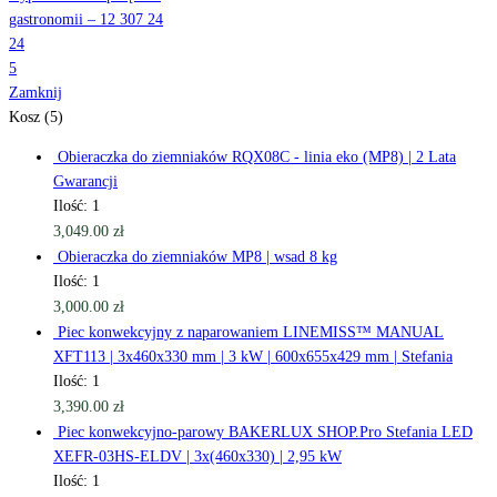
5
Zamknij
Kosz (5)
Obieraczka do ziemniaków RQX08C - linia eko (MP8) | 2 Lata
Gwarancji
Ilość: 1
3,049.00
zł
Obieraczka do ziemniaków MP8 | wsad 8 kg
Ilość: 1
3,000.00
zł
Piec konwekcyjny z naparowaniem LINEMISS™ MANUAL
XFT113 | 3x460x330 mm | 3 kW | 600x655x429 mm | Stefania
Ilość: 1
3,390.00
zł
Piec konwekcyjno-parowy BAKERLUX SHOP.Pro Stefania LED
XEFR-03HS-ELDV | 3x(460x330) | 2,95 kW
Ilość: 1