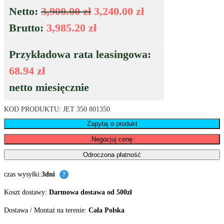
Netto:
3,900.00
zł
3,240.00
zł
Brutto:
3,985.20
zł
Przykładowa rata leasingowa:
68.94
zł
netto miesięcznie
KOD PRODUKTU:
JET 350 801350
Zapytaj o produkt
Negocjuj cenę
Odroczona płatność
czas wysyłki:
3dni
?
Koszt dostawy:
Darmowa dostawa od 500zł
Dostawa / Montaż na terenie:
Cała Polska