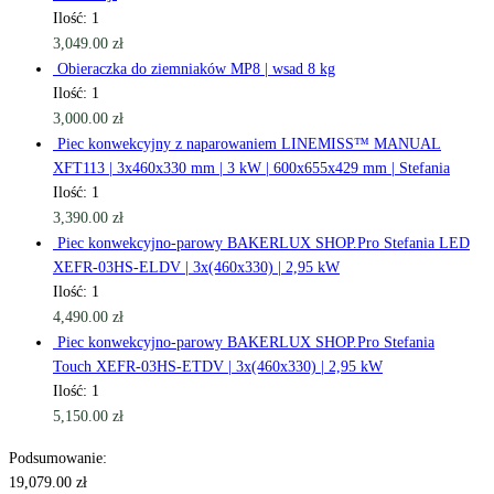
Ilość: 1
3,049.00
zł
Obieraczka do ziemniaków MP8 | wsad 8 kg
Ilość: 1
3,000.00
zł
Piec konwekcyjny z naparowaniem LINEMISS™ MANUAL
XFT113 | 3x460x330 mm | 3 kW | 600x655x429 mm | Stefania
Ilość: 1
3,390.00
zł
Piec konwekcyjno-parowy BAKERLUX SHOP.Pro Stefania LED
XEFR-03HS-ELDV | 3x(460x330) | 2,95 kW
Ilość: 1
4,490.00
zł
Piec konwekcyjno-parowy BAKERLUX SHOP.Pro Stefania
Touch XEFR-03HS-ETDV | 3x(460x330) | 2,95 kW
Ilość: 1
5,150.00
zł
Podsumowanie:
19,079.00
zł