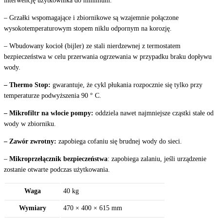
interwencję użytkownika do minimum.
– Grzałki wspomagające i zbiornikowe są wzajemnie połączone
wysokotemperaturowym stopem niklu odpornym na korozję.
– Wbudowany kocioł (bijler) ze stali nierdzewnej z termostatem
bezpieczeństwa w celu przerwania ogrzewania w przypadku braku dopływu
wody.
– Thermo Stop:
gwarantuje, że cykl płukania rozpocznie się tylko przy
temperaturze podwyższenia 90 ° C.
– Mikrofiltr na wlocie pompy:
oddziela nawet najmniejsze cząstki stałe od
wody w zbiorniku.
– Zawór zwrotny:
zapobiega cofaniu się brudnej wody do sieci.
–
Mikroprzełącznik bezpieczeństwa
: zapobiega zalaniu, jeśli urządzenie
zostanie otwarte podczas użytkowania.
Waga
40 kg
Wymiary
470 × 400 × 615 mm