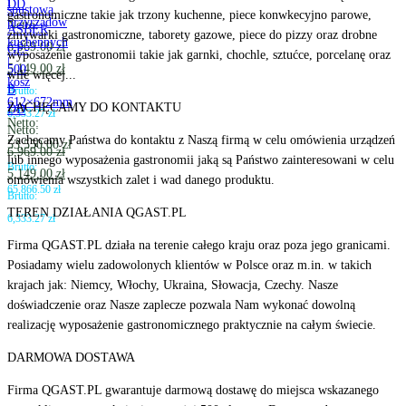
i
DD
spustowa
gastronomiczne takie jak trzony kuchenne, piece konwkecyjno parowe,
przyrządów
Netto:
ASBER
zmywarki gastronomiczne, taborety gazowe, piece do pizzy oraz drobne
kuchennych
6,969.00
zł
GE-
wyposażenie gastronomii takie jak garnki, chochle, sztućce, porcelanę oraz
|
5,149.00
zł
500
wile więcej...
kosz
B
Brutto:
612×672mm
ZACHĘCAMY DO KONTAKTU
DD
6,333.27
zł
Netto:
Netto:
Zachęcamy Państwa do kontaktu z Naszą firmą w celu omówienia urządzeń
53,550.00
zł
6,969.00
zł
lub innego wyposażenia gastronomii jaką są Państwo zainteresowani w celu
Brutto:
5,149.00
zł
omówienia wszystkich zalet i wad danego produktu.
65,866.50
zł
Brutto:
TEREN DZIAŁANIA QGAST.PL
6,333.27
zł
Firma QGAST.PL działa na terenie całego kraju oraz poza jego granicami.
Posiadamy wielu zadowolonych klientów w Polsce oraz m.in. w takich
krajach jak: Niemcy, Włochy, Ukraina, Słowacja, Czechy. Nasze
doświadczenie oraz Nasze zaplecze pozwala Nam wykonać dowolną
realizację wyposażenie gastronomicznego praktycznie na całym świecie.
DARMOWA DOSTAWA
Firma QGAST.PL gwarantuje darmową dostawę do miejsca wskazanego