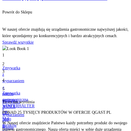
Powrót do Sklepu
Odkryj
nasze produkty
W naszej ofercie znajdują się urządzenia gastronomiczne najwyższej jakości,
które sprzedajemy po konkurencyjnych i bardzo atrakcyjnych cenach.
Sprawdź wszystkie
1
2
Zmywarka
3
z
4
wyparzaniem
+
5
Zmywarka
pompa
gastronomiczna
spustowa
Zmywarka
To co nas
wyróżnia
WINTERHALTER
ASBER
z
UF-
PONAD 25 TYSIĘCY PRODUKTÓW W OFERCIE QGAST.PL
GE-
wyparzaniem
M do
500
+
W Naszej ofercie znajdziecie Państwo każdy potrzebny produkt do swojego
garnków
B
pompa
biznesu gastronomicznego. Nasza oferta mieści w sobie duże urządzenia