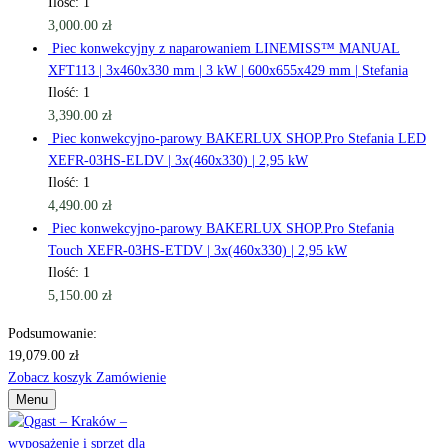
Ilość: 1
3,000.00
zł
Piec konwekcyjny z naparowaniem LINEMISS™ MANUAL
XFT113 | 3x460x330 mm | 3 kW | 600x655x429 mm | Stefania
Ilość: 1
3,390.00
zł
Piec konwekcyjno-parowy BAKERLUX SHOP.Pro Stefania LED
XEFR-03HS-ELDV | 3x(460x330) | 2,95 kW
Ilość: 1
4,490.00
zł
Piec konwekcyjno-parowy BAKERLUX SHOP.Pro Stefania
Touch XEFR-03HS-ETDV | 3x(460x330) | 2,95 kW
Ilość: 1
5,150.00
zł
Podsumowanie:
19,079.00
zł
Zobacz koszyk
Zamówienie
Menu