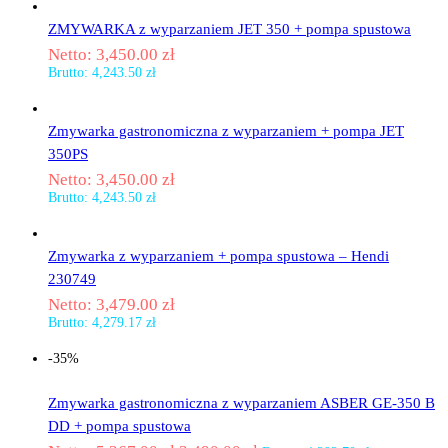
ZMYWARKA z wyparzaniem JET 350 + pompa spustowa
Netto:
3,450.00
zł
Brutto:
4,243.50
zł
Zmywarka gastronomiczna z wyparzaniem + pompa JET
350PS
Netto:
3,450.00
zł
Brutto:
4,243.50
zł
Zmywarka z wyparzaniem + pompa spustowa – Hendi
230749
Netto:
3,479.00
zł
Brutto:
4,279.17
zł
-35%
Zmywarka gastronomiczna z wyparzaniem ASBER GE-350 B
DD + pompa spustowa