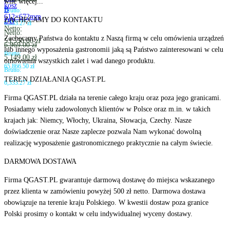
wile więcej...
kosz
B
Brutto:
612×672mm
ZACHĘCAMY DO KONTAKTU
DD
6,333.27
zł
Netto:
Netto:
Zachęcamy Państwa do kontaktu z Naszą firmą w celu omówienia urządzeń
53,550.00
zł
6,969.00
zł
lub innego wyposażenia gastronomii jaką są Państwo zainteresowani w celu
Brutto:
5,149.00
zł
omówienia wszystkich zalet i wad danego produktu.
65,866.50
zł
Brutto:
TEREN DZIAŁANIA QGAST.PL
6,333.27
zł
Firma QGAST.PL działa na terenie całego kraju oraz poza jego granicami.
Posiadamy wielu zadowolonych klientów w Polsce oraz m.in. w takich
krajach jak: Niemcy, Włochy, Ukraina, Słowacja, Czechy. Nasze
doświadczenie oraz Nasze zaplecze pozwala Nam wykonać dowolną
realizację wyposażenie gastronomicznego praktycznie na całym świecie.
DARMOWA DOSTAWA
Firma QGAST.PL gwarantuje darmową dostawę do miejsca wskazanego
przez klienta w zamówieniu powyżej 500 zł netto. Darmowa dostawa
obowiązuje na terenie kraju Polskiego. W kwestii dostaw poza granice
Polski prosimy o kontakt w celu indywidualnej wyceny dostawy.