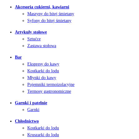
Akcesoria cukierni, kawiarni
Maszyny do bitej śmietany
Syfony do bitej śmietany
Artykuły stołowe
Sztućce
Zastawa stołowa
Bar
Ekspresy do kawy
Kostkarki do lodu
Młynki do kawy
Pojemniki termoizolacyjne
Termosy gastronomiczne
Garnki i patelnie
Garnki
Chłodnictwo
Kostkarki do lodu
Kruszarki do lodu