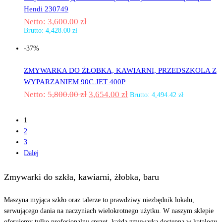
Hendi 230749
Netto:
3,600.00
zł
Brutto:
4,428.00
zł
-37%
ZMYWARKA DO ŻŁOBKA, KAWIARNI, PRZEDSZKOLA Z
WYPARZANIEM 90C JET 400P
Netto:
5,800.00
zł
3,654.00
zł
Brutto:
4,494.42
zł
1
2
3
Dalej
Zmywarki do szkła, kawiarni, żłobka, baru
Maszyna myjąca szkło oraz talerze to prawdziwy niezbędnik lokalu,
serwującego dania na naczyniach wielokrotnego użytku. W naszym sklepie
oferujemy tylko profesjonalny sprzęt, każda zmywarka dostępna w katalogu