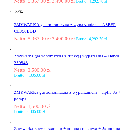
Netto:
5,367.00
zł
3,490.00
zł
Brutto:
4,292.70
zł
-35%
ZMYWARKA gastronomiczna z wyparzaniem – ASBER
GE350BDD
Netto:
5,367.00
zł
3,490.00
zł
Brutto:
4,292.70
zł
Zmywarka gastronomiczna z funkcją wyparzania – Hendi
230848
Netto:
3,500.00
zł
Brutto:
4,305.00
zł
ZMYWARKa gastronomiczna z wyparzaniem – alpha 35 +
pompa
Netto:
3,500.00
zł
Brutto:
4,305.00
zł
Zmywarka z wyparzaniem + pompa spustowa + 2x pompa –