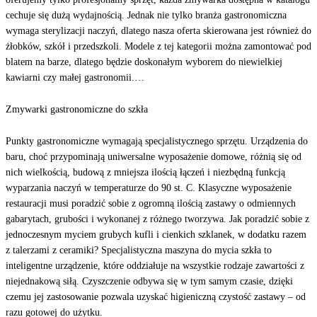
cechuje się dużą wydajnością. Jednak nie tylko branża gastronomiczna
wymaga sterylizacji naczyń, dlatego nasza oferta skierowana jest również do
żłobków, szkół i przedszkoli. Modele z tej kategorii można zamontować pod
blatem na barze, dlatego będzie doskonałym wyborem do niewielkiej
kawiarni czy małej gastronomii.
…
Zmywarki gastronomiczne do szkła
Punkty gastronomiczne wymagają specjalistycznego sprzętu. Urządzenia do
baru, choć przypominają uniwersalne wyposażenie domowe, różnią się od
nich wielkością, budową z mniejsza ilością łączeń i niezbędną funkcją
wyparzania naczyń w temperaturze do 90 st. C. Klasyczne wyposażenie
restauracji musi poradzić sobie z ogromną ilością zastawy o odmiennych
gabarytach, grubości i wykonanej z różnego tworzywa. Jak poradzić sobie z
jednoczesnym myciem grubych kufli i cienkich szklanek, w dodatku razem
z talerzami z ceramiki? Specjalistyczna maszyna do mycia szkła to
inteligentne urządzenie, które oddziałuje na wszystkie rodzaje zawartości z
niejednakową siłą. Czyszczenie odbywa się w tym samym czasie, dzięki
czemu jej zastosowanie pozwala uzyskać higieniczną czystość zastawy – od
razu gotowej do użytku.