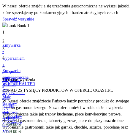
W naszej ofercie znajdują się urządzenia gastronomiczne najwyższej jakości,
które sprzedajemy po konkurencyjnych i bardzo atrakcyjnych cenach.
Sprawdź wszystkie
1
2
Zmywarka
3
z
4
wyparzaniem
+
5
Zmywarka
pompa
gastronomiczna
spustowa
Zmywarka
To co nas
wyróżnia
WINTERHALTER
ASBER
z
UF-
PONAD 25 TYSIĘCY PRODUKTÓW W OFERCIE QGAST.PL
GE-
wyparzaniem
M do
500
+
W Naszej ofercie znajdziecie Państwo każdy potrzebny produkt do swojego
garnków
B
pompa
biznesu gastronomicznego. Nasza oferta mieści w sobie duże urządzenia
i
DD
spustowa
gastronomiczne takie jak trzony kuchenne, piece konwkecyjno parowe,
przyrządów
Netto:
ASBER
zmywarki gastronomiczne, taborety gazowe, piece do pizzy oraz drobne
kuchennych
6,969.00
zł
GE-
wyposażenie gastronomii takie jak garnki, chochle, sztućce, porcelanę oraz
|
5,149.00
zł
500