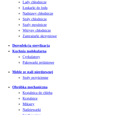
Lady chłodnicze
Łuskarki do lodu
Nadstawy chłodnicze
Stoły chłodnicze
Szafy mroźnicze
Witryny chłodnicze
Zamrażarki skrzyniowe
Dezynfekcja sterylizacja
Kuchnia molekularna
Cyrkulatory
Pakowarki próżniowe
Meble ze stali nierdzewnej
Stoły przyścienne
Obróbka mechaniczna
Krajalnica do chleba
Krajalnice
Miksery
Nadziewarki