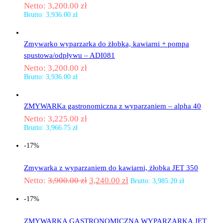
Netto:
3,200.00
zł
Brutto:
3,936.00
zł
Zmywarko wyparzarka do żłobka, kawiarni + pompa
spustowa/odpływu – ADI081
Netto:
3,200.00
zł
Brutto:
3,936.00
zł
ZMYWARKa gastronomiczna z wyparzaniem – alpha 40
Netto:
3,225.00
zł
Brutto:
3,966.75
zł
-17%
Zmywarka z wyparzaniem do kawiarni, żłobka JET 350
Netto:
3,900.00
zł
3,240.00
zł
Brutto:
3,985.20
zł
-17%
ZMYWARKA GASTRONOMICZNA WYPARZARKA JET