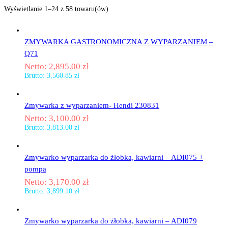
Wyświetlanie 1–24 z 58 towaru(ów)
ZMYWARKA GASTRONOMICZNA Z WYPARZANIEM –
Q71
Netto:
2,895.00
zł
Brutto:
3,560.85
zł
Zmywarka z wyparzaniem- Hendi 230831
Netto:
3,100.00
zł
Brutto:
3,813.00
zł
Zmywarko wyparzarka do żłobka, kawiarni – ADI075 +
pompa
Netto:
3,170.00
zł
Brutto:
3,899.10
zł
Zmywarko wyparzarka do żłobka, kawiarni – ADI079