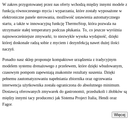
W zakres przygotowanej przez nas oferty wchodzą między innymi modele z
funkcją równoczesnego mycia i wyparzania, które zostały wyposażone w
elektroniczne panele sterowania, możliwość ustawienia automatycznego
startu, a także w innowacyjną funkcję ThermoStop, która pozwala na
utrzymanie stałej temperatury podczas płukania. To, co jeszcze wyróżnia
najnowocześniejsze zmywarki, to niezwykle wysoka wydajność, dzięki
której doskonale radzą sobie z myciem i dezynfekcją nawet dużej ilości
naczyń.
Ponadto nasz sklep proponuje kompaktowe urządzenia z tradycyjnym
modelem systemu drenażowego z przelewem, które dzięki wbudowanym,
czasowym pompom zapewniają znakomite rezultaty suszenia. Dzięki
pełnemu zautomatyzowaniu napełniania zbiornika oraz ogrzewania
interwencja użytkownika została ograniczona do absolutnego minimum.
Dostawcą oferowanych zmywarek do gastronomii, przedszkoli i żłobków są
między innymi tacy producenci jak Sistema Project Italia, Hendi oraz
Fagor.
Więcej
Odkryj
nasze produkty