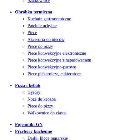
Szatkownice
Obróbka termiczna
Kuchnie gastronomiczne
Patelnie uchylne
Piece
Akcesoria do pieców
Piece do pizzy
Piece konwekcyjne elektroniczne
Piece konwekcyjne z naparowaniem
Piece konwekcyjno-parowe
Piece piekarnicze, cukiernicze
Pizza i kebab
Gyrosy
Noże do kebaba
Piece do pizzy
Wałkownice do ciasta
Pojemniki GN
Przybory kuchenne
Deski, kloce masarskie