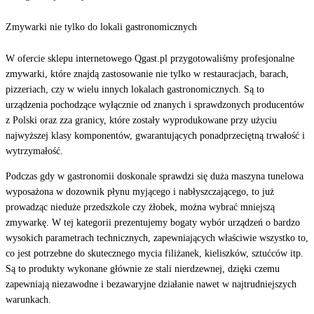
Zmywarki nie tylko do lokali gastronomicznych
W ofercie sklepu internetowego Qgast.pl przygotowaliśmy profesjonalne
zmywarki, które znajdą zastosowanie nie tylko w restauracjach, barach,
pizzeriach, czy w wielu innych lokalach gastronomicznych. Są to
urządzenia pochodzące wyłącznie od znanych i sprawdzonych producentów
z Polski oraz zza granicy, które zostały wyprodukowane przy użyciu
najwyższej klasy komponentów, gwarantujących ponadprzeciętną trwałość i
wytrzymałość.
Podczas gdy w gastronomii doskonale sprawdzi się duża maszyna tunelowa
wyposażona w dozownik płynu myjącego i nabłyszczającego, to już
prowadząc nieduże przedszkole czy żłobek, można wybrać mniejszą
zmywarkę. W tej kategorii prezentujemy bogaty wybór urządzeń o bardzo
wysokich parametrach technicznych, zapewniających właściwie wszystko to,
co jest potrzebne do skutecznego mycia filiżanek, kieliszków, sztućców itp.
Są to produkty wykonane głównie ze stali nierdzewnej, dzięki czemu
zapewniają niezawodne i bezawaryjne działanie nawet w najtrudniejszych
warunkach.