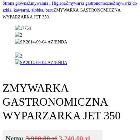
Strona główna
Zmywalnia i Higiena
Zmywarki gastronomiczne
Zmywarki do
szkła, kawiarni, żłobka, baru
ZMYWARKA GASTRONOMICZNA
WYPARZARKA JET 350
ZMYWARKA
GASTRONOMICZNA
WYPARZARKA JET 350
Netto:
3,900.00
zł
3,240.00
zł