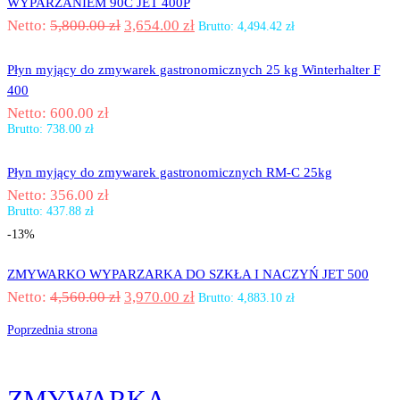
WYPARZANIEM 90C JET 400P
Netto:
5,800.00
zł
3,654.00
zł
Brutto:
4,494.42
zł
Płyn myjący do zmywarek gastronomicznych 25 kg Winterhalter F
400
Netto:
600.00
zł
Brutto:
738.00
zł
Płyn myjący do zmywarek gastronomicznych RM-C 25kg
Netto:
356.00
zł
Brutto:
437.88
zł
-13%
ZMYWARKO WYPARZARKA DO SZKŁA I NACZYŃ JET 500
Netto:
4,560.00
zł
3,970.00
zł
Brutto:
4,883.10
zł
Poprzednia strona
ZMYWARKA