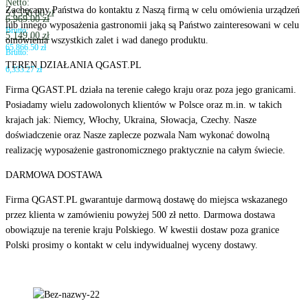
Netto:
Zachęcamy Państwa do kontaktu z Naszą firmą w celu omówienia urządzeń
53,550.00
zł
6,969.00
zł
lub innego wyposażenia gastronomii jaką są Państwo zainteresowani w celu
Brutto:
5,149.00
zł
omówienia wszystkich zalet i wad danego produktu.
65,866.50
zł
Brutto:
TEREN DZIAŁANIA QGAST.PL
6,333.27
zł
Firma QGAST.PL działa na terenie całego kraju oraz poza jego granicami.
Posiadamy wielu zadowolonych klientów w Polsce oraz m.in. w takich
krajach jak: Niemcy, Włochy, Ukraina, Słowacja, Czechy. Nasze
doświadczenie oraz Nasze zaplecze pozwala Nam wykonać dowolną
realizację wyposażenie gastronomicznego praktycznie na całym świecie.
DARMOWA DOSTAWA
Firma QGAST.PL gwarantuje darmową dostawę do miejsca wskazanego
przez klienta w zamówieniu powyżej 500 zł netto. Darmowa dostawa
obowiązuje na terenie kraju Polskiego. W kwestii dostaw poza granice
Polski prosimy o kontakt w celu indywidualnej wyceny dostawy.