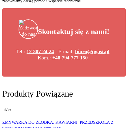
zapewniamy dalszą pomoc i wsparcie techniczne.
Skontaktuj się z nami!
Tel.:
12 307 24 24
E-mail:
biuro@qgast.pl
Kom.:
+48 794 777 150
Produkty Powiązane
-37%
ZMYWARKA DO ŻŁOBKA, KAWIARNI, PRZEDSZKOLA Z