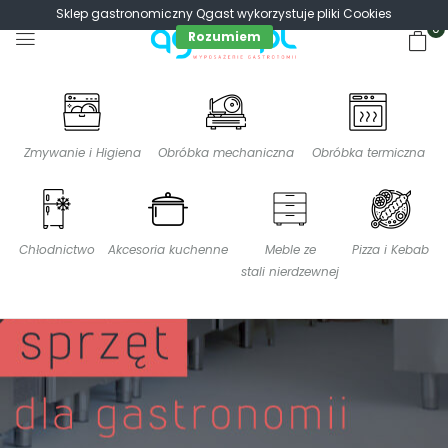
Sklep gastronomiczny Qgast wykorzystuje pliki Cookies
0
Rozumiem
Zmywanie i Higiena
Obróbka mechaniczna
Obróbka termiczna
Chłodnictwo
Akcesoria kuchenne
Meble ze
Pizza i Kebab
stali nierdzewnej