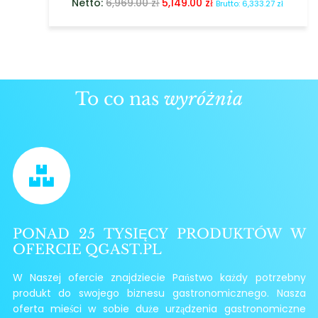
Netto:
6,969.00
zł
5,149.00
zł
Brutto:
6,333.27
zł
To co nas
wyróżnia
PONAD 25 TYSIĘCY PRODUKTÓW W
OFERCIE QGAST.PL
W Naszej ofercie znajdziecie Państwo każdy potrzebny
produkt do swojego biznesu gastronomicznego. Nasza
oferta mieści w sobie duże urządzenia gastronomiczne