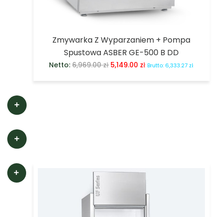
Zmywarka Z Wyparzaniem + Pompa
Spustowa ASBER GE-500 B DD
Netto:
6,969.00
zł
5,149.00
zł
Brutto:
6,333.27
zł