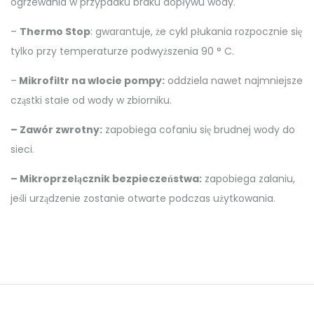
ogrzewania w przypadku braku dopływu wody.
–
Thermo Stop
: gwarantuje, że cykl płukania rozpocznie się
tylko przy temperaturze podwyższenia 90 ° C.
–
Mikrofiltr na wlocie pompy:
oddziela nawet najmniejsze
cząstki stałe od wody w zbiorniku.
– Zawór zwrotny:
zapobiega cofaniu się brudnej wody do
sieci.
– Mikroprzełącznik bezpieczeństwa:
zapobiega zalaniu,
jeśli urządzenie zostanie otwarte podczas użytkowania.