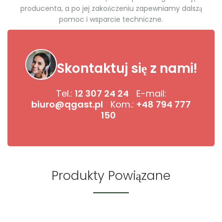
producenta, a po jej zakończeniu zapewniamy dalszą
pomoc i wsparcie techniczne.
Skontaktuj się z nami!
Tel.:
12 307 24 24
E-mail:
biuro@qgast.pl
Kom.:
+48 794 777
150
Produkty Powiązane