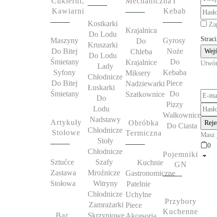
Cukierni,
Mechaniczna
I
Kawiarni
Kebab
Kostkarki
Za
Krajalnica
Do Lodu
Straci
Maszyny
Gyrosy
Do
Kruszarki
Do Bitej
Noże
Chleba
Do Lodu
Śmietany
Do
Krajalnice
Utwór
Lady
Syfony
Kebaba
Miksery
Chłodnicze
Do Bitej
Piece
Nadziewarki
Łuskarki
Śmietany
Do
Szatkownice
Do
Pizzy
Lodu
Wałkownice
Nadstawy
Artykuły
Obróbka
Do Ciasta
Chłodnicze
Stołowe
Termiczna
Masz 
Stoły
0
Chłodnicze
Pojemniki
Sztućce
Szafy
Kuchnie
GN
Zastawa
Mroźnicze
Gastronomiczne
Stołowa
Witryny
Patelnie
Chłodnicze
Uchylne
Przybory
Zamrażarki
Piece
Kuchenne
Bar
Skrzyniowe
Akcesoria