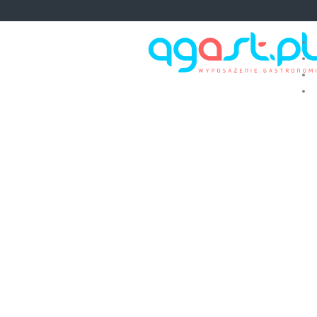
Qgast – Kraków – wyposażenie i sprzęt dla gastronomii – 12 307 24 24