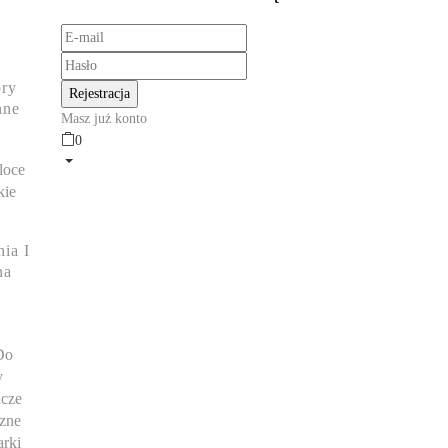
ry
nne
Masz już konto
0
loce
kie
ia I
na
Do
y
cze
czne
rki