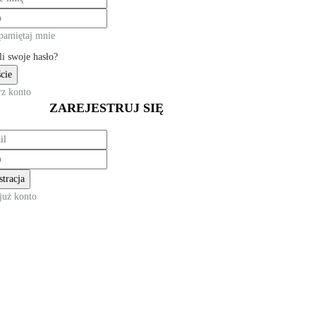
pamiętaj mnie
li swoje hasło?
z konto
ZAREJESTRUJ SIĘ
już konto