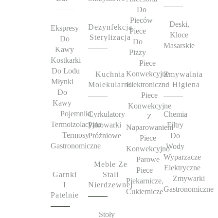
Do
Pieców
Deski,
Dezynfekcja
Ekspresy
Piece
Kloce
Sterylizacja
Do
Do
Masarskie
Kawy
Pizzy
Kostkarki
Piece
Do Lodu
Konwekcyjne
Kuchnia
Zmywalnia
Młynki
Molekularna
Elektroniczne
I Higiena
Do
Piece
Kawy
Konwekcyjne
Pojemniki
Cyrkulatory
Chemia
Z
Termoizolacyjne
Pakowarki
Filtry
Naparowaniem
Termosy
Próżniowe
Do
Piece
Gastronomiczne
Wody
Konwekcyjno
Wyparzacze
Parowe
Meble Ze
Elektryczne
Piece
Garnki
Stali
Zmywarki
Piekarnicze,
I
Nierdzewnej
Gastronomiczne
Cukiernicze
Patelnie
Stoły