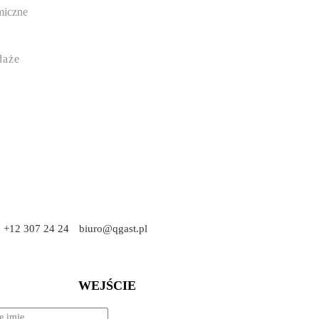
miczne
daże
+12 307 24 24
biuro@qgast.pl
WEJŚCIE