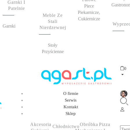
Garnki I
Gastrono
Piece
Patelnie
Piekarnicze,
Meble Ze
Cukiernicze
Stali
Wyprze
Garnki
Nierdzewnej
Stoły
Przyścienne
0
O firmie
Serwis
Kontakt
Sklep
Akcesoria
Obróbka
Pizza
Chłodnictwo