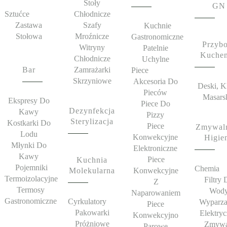
Stoły
GN
Sztućce
Chłodnicze
Zastawa
Szafy
Kuchnie
Stołowa
Mroźnicze
Gastronomiczne
Przybo
Witryny
Patelnie
Kuche
Chłodnicze
Uchylne
Bar
Zamrażarki
Piece
Skrzyniowe
Akcesoria Do
Deski, K
Pieców
Masars
Ekspresy Do
Piece Do
Dezynfekcja
Kawy
Pizzy
Sterylizacja
Kostkarki Do
Piece
Zmywaln
Lodu
Konwekcyjne
Higie
Młynki Do
Elektroniczne
Kawy
Piece
Kuchnia
Pojemniki
Chemia
Molekularna
Konwekcyjne
Termoizolacyjne
Filtry 
Z
Termosy
Wod
Naparowaniem
Gastronomiczne
Cyrkulatory
Wyparza
Piece
Pakowarki
Elektry
Konwekcyjno
Próżniowe
Zmywa
Parowe