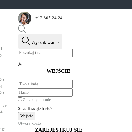
+12 307 24 24
Wyszukiwanie
 I
b
WEJŚCIE
Do
a
Do
y
Zapamiętaj mnie
ice
Stracili swoje hasło?
sta
Utwórz konto
iki
ZAREJESTRUJ SIĘ