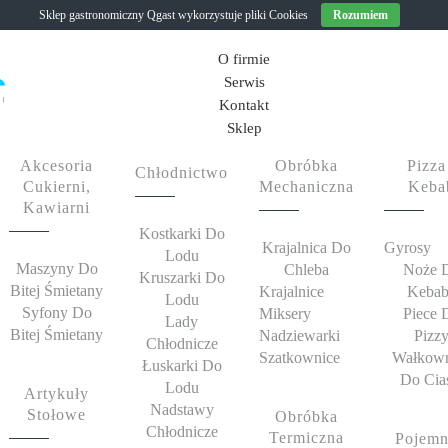
Sklep gastronomiczny Qgast wykorzystuje pliki Cookies
Rozumiem
O firmie
Serwis
Kontakt
Sklep
Akcesoria
Obróbka
Pizza
Chłodnictwo
Cukierni,
Mechaniczna
Keba
Kawiarni
Kostkarki Do
Krajalnica Do
Gyrosy
Lodu
Maszyny Do
Chleba
Noże 
Kruszarki Do
Bitej Śmietany
Krajalnice
Kebab
Lodu
Syfony Do
Miksery
Piece 
Lady
Bitej Śmietany
Nadziewarki
Pizz
Chłodnicze
Szatkownice
Wałkown
Łuskarki Do
Do Cia
Lodu
Artykuły
Nadstawy
Stołowe
Obróbka
Chłodnicze
Termiczna
Pojemn