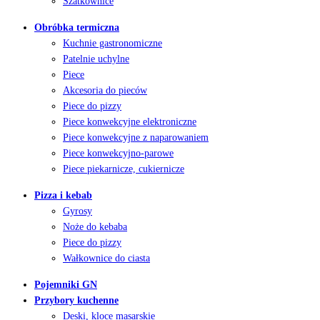
Szatkownice
Obróbka termiczna
Kuchnie gastronomiczne
Patelnie uchylne
Piece
Akcesoria do pieców
Piece do pizzy
Piece konwekcyjne elektroniczne
Piece konwekcyjne z naparowaniem
Piece konwekcyjno-parowe
Piece piekarnicze, cukiernicze
Pizza i kebab
Gyrosy
Noże do kebaba
Piece do pizzy
Wałkownice do ciasta
Pojemniki GN
Przybory kuchenne
Deski, kloce masarskie