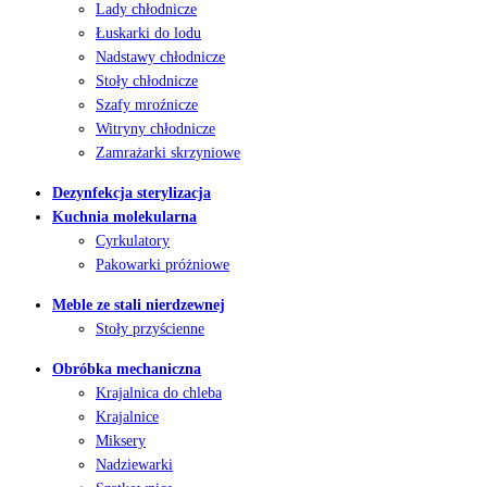
Lady chłodnicze
Łuskarki do lodu
Nadstawy chłodnicze
Stoły chłodnicze
Szafy mroźnicze
Witryny chłodnicze
Zamrażarki skrzyniowe
Dezynfekcja sterylizacja
Kuchnia molekularna
Cyrkulatory
Pakowarki próżniowe
Meble ze stali nierdzewnej
Stoły przyścienne
Obróbka mechaniczna
Krajalnica do chleba
Krajalnice
Miksery
Nadziewarki