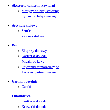
Akcesoria cukierni, kawiarni
Maszyny do bitej śmietany
Syfony do bitej śmietany
Artykuły stołowe
Sztućce
Zastawa stołowa
Bar
Ekspresy do kawy
Kostkarki do lodu
Młynki do kawy
Pojemniki termoizolacyjne
Termosy gastronomiczne
Garnki i patelnie
Garnki
Chłodnictwo
Kostkarki do lodu
Kruszarki do lodu