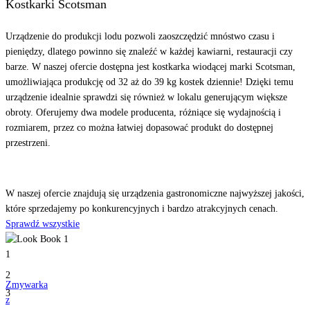
Kostkarki Scotsman
Urządzenie do produkcji lodu pozwoli zaoszczędzić mnóstwo czasu i
pieniędzy, dlatego powinno się znaleźć w każdej kawiarni, restauracji czy
barze. W naszej ofercie dostępna jest kostkarka wiodącej marki Scotsman,
umożliwiająca produkcję od 32 aż do 39 kg kostek dziennie! Dzięki temu
urządzenie idealnie sprawdzi się również w lokalu generującym większe
obroty. Oferujemy dwa modele producenta, różniące się wydajnością i
rozmiarem, przez co można łatwiej dopasować produkt do dostępnej
przestrzeni.
Odkryj
nasze produkty
W naszej ofercie znajdują się urządzenia gastronomiczne najwyższej jakości,
które sprzedajemy po konkurencyjnych i bardzo atrakcyjnych cenach.
Sprawdź wszystkie
1
2
Zmywarka
3
z