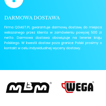
DARMOWA DOSTAWA
Firma QGAST.PL gwarantuje darmową dostawę do miejsca
wskazanego przez klienta w zamówieniu powyżej 500 zł
netto. Darmowa dostawa obowiązuje na terenie kraju
Polskiego. W kwestii dostaw poza granice Polski prosimy o
kontakt w celu indywidualnej wyceny dostawy.