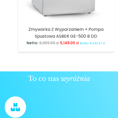
Zmywarka Z Wyparzaniem + Pompa
Spustowa ASBER GE-500 B DD
Netto:
6,969.00
zł
5,149.00
zł
Brutto:
6,333.27
zł
To co nas
wyróżnia