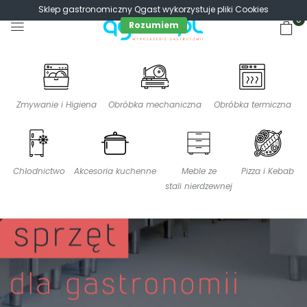
Sklep gastronomiczny Qgast wykorzystuje pliki Cookies
0
Rozumiem
Zmywanie i Higiena
Obróbka mechaniczna
Obróbka termiczna
Chłodnictwo
Akcesoria kuchenne
Meble ze
Pizza i Kebab
stali nierdzewnej