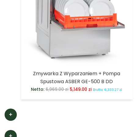
Zmywarka Z Wyparzaniem + Pompa
Spustowa ASBER GE-500 B DD
Netto:
6,969.00
zł
5,149.00
zł
Brutto:
6,333.27
zł