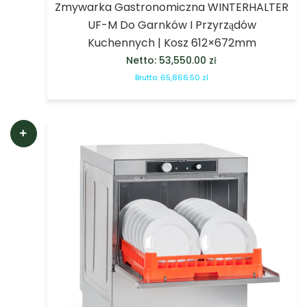
Zmywarka Gastronomiczna WINTERHALTER
UF-M Do Garnków I Przyrządów
Kuchennych | Kosz 612×672mm
Netto:
53,550.00
zł
Brutto:
65,866.50
zł