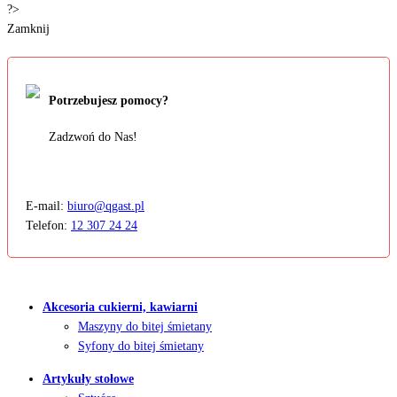
?>
Zamknij
Potrzebujesz pomocy?
Zadzwoń do Nas!
E-mail:
biuro@qgast.pl
Telefon:
12 307 24 24
Akcesoria cukierni, kawiarni
Maszyny do bitej śmietany
Syfony do bitej śmietany
Artykuły stołowe