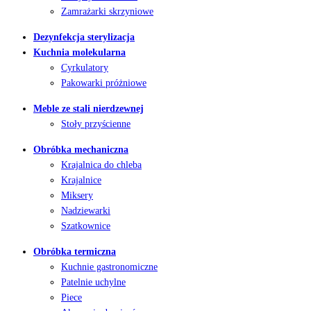
Zamrażarki skrzyniowe
Dezynfekcja sterylizacja
Kuchnia molekularna
Cyrkulatory
Pakowarki próżniowe
Meble ze stali nierdzewnej
Stoły przyścienne
Obróbka mechaniczna
Krajalnica do chleba
Krajalnice
Miksery
Nadziewarki
Szatkownice
Obróbka termiczna
Kuchnie gastronomiczne
Patelnie uchylne
Piece