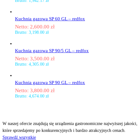
Brutto:
1,942.17
zł
Kuchnia gazowa SP 60 GL – redfox
Netto:
2,600.00
zł
Brutto:
3,198.00
zł
Kuchnia gazowa SP 90/5 GL – redfox
Netto:
3,500.00
zł
Brutto:
4,305.00
zł
Kuchnia gazowa SP 90 GL – redfox
Netto:
3,800.00
zł
Brutto:
4,674.00
zł
Odkryj
nasze produkty
W naszej ofercie znajdują się urządzenia gastronomiczne najwyższej jakości,
które sprzedajemy po konkurencyjnych i bardzo atrakcyjnych cenach.
Sprawdź wszystkie