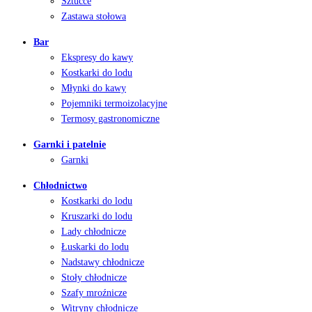
Sztućce
Zastawa stołowa
Bar
Ekspresy do kawy
Kostkarki do lodu
Młynki do kawy
Pojemniki termoizolacyjne
Termosy gastronomiczne
Garnki i patelnie
Garnki
Chłodnictwo
Kostkarki do lodu
Kruszarki do lodu
Lady chłodnicze
Łuskarki do lodu
Nadstawy chłodnicze
Stoły chłodnicze
Szafy mroźnicze
Witryny chłodnicze