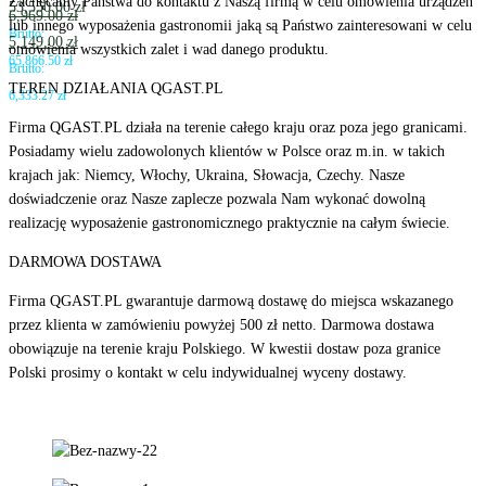
Zachęcamy Państwa do kontaktu z Naszą firmą w celu omówienia urządzeń
53,550.00
zł
6,969.00
zł
lub innego wyposażenia gastronomii jaką są Państwo zainteresowani w celu
Brutto:
5,149.00
zł
omówienia wszystkich zalet i wad danego produktu.
65,866.50
zł
Brutto:
TEREN DZIAŁANIA QGAST.PL
6,333.27
zł
Firma QGAST.PL działa na terenie całego kraju oraz poza jego granicami.
Posiadamy wielu zadowolonych klientów w Polsce oraz m.in. w takich
krajach jak: Niemcy, Włochy, Ukraina, Słowacja, Czechy. Nasze
doświadczenie oraz Nasze zaplecze pozwala Nam wykonać dowolną
realizację wyposażenie gastronomicznego praktycznie na całym świecie.
DARMOWA DOSTAWA
Firma QGAST.PL gwarantuje darmową dostawę do miejsca wskazanego
przez klienta w zamówieniu powyżej 500 zł netto. Darmowa dostawa
obowiązuje na terenie kraju Polskiego. W kwestii dostaw poza granice
Polski prosimy o kontakt w celu indywidualnej wyceny dostawy.