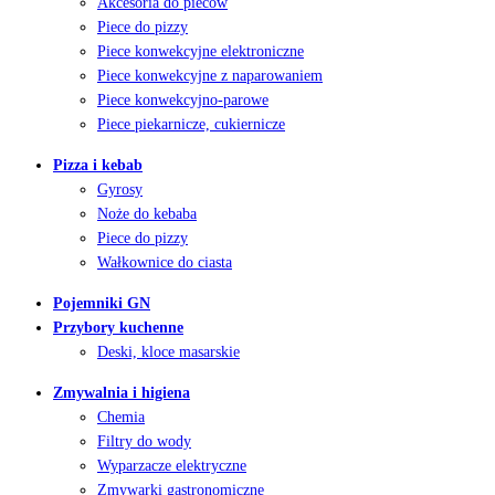
Akcesoria do pieców
Piece do pizzy
Piece konwekcyjne elektroniczne
Piece konwekcyjne z naparowaniem
Piece konwekcyjno-parowe
Piece piekarnicze, cukiernicze
Pizza i kebab
Gyrosy
Noże do kebaba
Piece do pizzy
Wałkownice do ciasta
Pojemniki GN
Przybory kuchenne
Deski, kloce masarskie
Zmywalnia i higiena
Chemia
Filtry do wody
Wyparzacze elektryczne
Zmywarki gastronomiczne