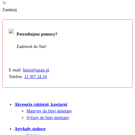
?>
Zamknij
Potrzebujesz pomocy?
Zadzwoń do Nas!
E-mail:
biuro@qgast.pl
Telefon:
12 307 24 24
Akcesoria cukierni, kawiarni
Maszyny do bitej śmietany
Syfony do bitej śmietany
Artykuły stołowe