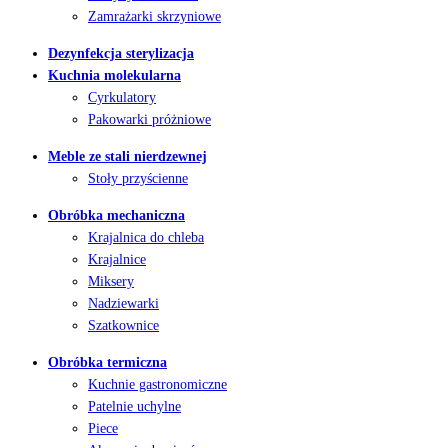
Zamrażarki skrzyniowe
Dezynfekcja sterylizacja
Kuchnia molekularna
Cyrkulatory
Pakowarki próżniowe
Meble ze stali nierdzewnej
Stoły przyścienne
Obróbka mechaniczna
Krajalnica do chleba
Krajalnice
Miksery
Nadziewarki
Szatkownice
Obróbka termiczna
Kuchnie gastronomiczne
Patelnie uchylne
Piece