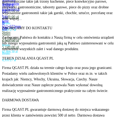
gastronomiczne takie jak trzony kuchenne, piece konwkecyjno parowe,
przyrządów
Netto:
ASBER
zmywarki gastronomiczne, taborety gazowe, piece do pizzy oraz drobne
kuchennych
6,969.00
zł
GE-
wyposażenie gastronomii takie jak garnki, chochle, sztućce, porcelanę oraz
|
5,149.00
zł
500
wile więcej...
kosz
B
Brutto:
612×672mm
ZACHĘCAMY DO KONTAKTU
DD
6,333.27
zł
Netto:
Netto:
Zachęcamy Państwa do kontaktu z Naszą firmą w celu omówienia urządzeń
53,550.00
zł
6,969.00
zł
lub innego wyposażenia gastronomii jaką są Państwo zainteresowani w celu
Brutto:
5,149.00
zł
omówienia wszystkich zalet i wad danego produktu.
65,866.50
zł
Brutto:
TEREN DZIAŁANIA QGAST.PL
6,333.27
zł
Firma QGAST.PL działa na terenie całego kraju oraz poza jego granicami.
Posiadamy wielu zadowolonych klientów w Polsce oraz m.in. w takich
krajach jak: Niemcy, Włochy, Ukraina, Słowacja, Czechy. Nasze
doświadczenie oraz Nasze zaplecze pozwala Nam wykonać dowolną
realizację wyposażenie gastronomicznego praktycznie na całym świecie.
DARMOWA DOSTAWA
Firma QGAST.PL gwarantuje darmową dostawę do miejsca wskazanego
przez klienta w zamówieniu powyżej 500 zł netto. Darmowa dostawa