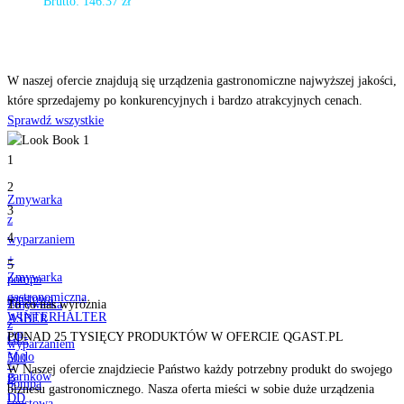
Brutto:
146.37
zł
Odkryj
nasze produkty
W naszej ofercie znajdują się urządzenia gastronomiczne najwyższej jakości,
które sprzedajemy po konkurencyjnych i bardzo atrakcyjnych cenach.
Sprawdź wszystkie
1
2
Zmywarka
3
z
4
wyparzaniem
+
5
Zmywarka
pompa
gastronomiczna
spustowa
Zmywarka
To co nas
wyróżnia
WINTERHALTER
ASBER
z
UF-
PONAD 25 TYSIĘCY PRODUKTÓW W OFERCIE QGAST.PL
GE-
wyparzaniem
M do
500
+
W Naszej ofercie znajdziecie Państwo każdy potrzebny produkt do swojego
garnków
B
pompa
biznesu gastronomicznego. Nasza oferta mieści w sobie duże urządzenia
i
DD
spustowa