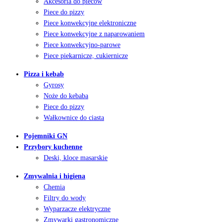
Akcesoria do pieców
Piece do pizzy
Piece konwekcyjne elektroniczne
Piece konwekcyjne z naparowaniem
Piece konwekcyjno-parowe
Piece piekarnicze, cukiernicze
Pizza i kebab
Gyrosy
Noże do kebaba
Piece do pizzy
Wałkownice do ciasta
Pojemniki GN
Przybory kuchenne
Deski, kloce masarskie
Zmywalnia i higiena
Chemia
Filtry do wody
Wyparzacze elektryczne
Zmywarki gastronomiczne