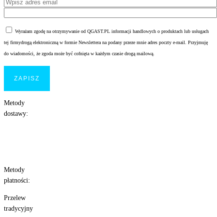
Wyrażam zgodę na otrzymywanie od QGAST.PL informacji handlowych o produktach lub usługach
tej firmydrogą elektroniczną w formie Newslettera na podany przeze mnie adres poczty e-mail. Przyjmuję
do wiadomości, że zgoda może być cofnięta w każdym czasie drogą mailową.
Metody
dostawy:
Metody
płatności:
Przelew
tradycyjny