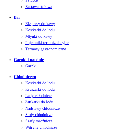
Sztućce
Zastawa stołowa
Bar
Ekspresy do kawy
Kostkarki do lodu
Młynki do kawy
Pojemniki termoizolacyjne
Termosy gastronomiczne
Garnki i patelnie
Garnki
Chłodnictwo
Kostkarki do lodu
Kruszarki do lodu
Lady chłodnicze
Łuskarki do lodu
Nadstawy chłodnicze
Stoły chłodnicze
Szafy mroźnicze
Witryny chłodnicze