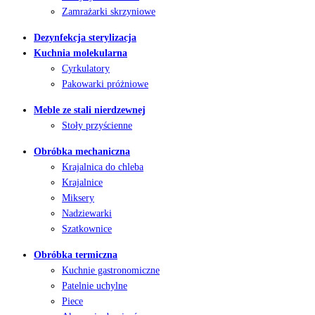
Zamrażarki skrzyniowe
Dezynfekcja sterylizacja
Kuchnia molekularna
Cyrkulatory
Pakowarki próżniowe
Meble ze stali nierdzewnej
Stoły przyścienne
Obróbka mechaniczna
Krajalnica do chleba
Krajalnice
Miksery
Nadziewarki
Szatkownice
Obróbka termiczna
Kuchnie gastronomiczne
Patelnie uchylne
Piece