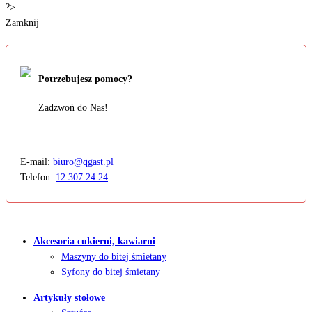
?>
Zamknij
Potrzebujesz pomocy?
Zadzwoń do Nas!
E-mail:
biuro@qgast.pl
Telefon:
12 307 24 24
Akcesoria cukierni, kawiarni
Maszyny do bitej śmietany
Syfony do bitej śmietany
Artykuły stołowe