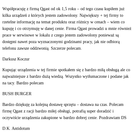
Współpracuję z firmą Qgast od ok 1,5 roku – od tego czasu kupiłem już
kilka urządzeń z których jestem zadowolony. Największy + tej firmy to
rzetelne informację na temat produktu oraz różnicy w cenach – wiem co
kupuję i co otrzymuję w danej cenie. Firma Qgast prowadzi u mnie również
prace w serwisowe w lokalu z czego jestem zadowolony ponieważ są
dostępni nawet poza wyznaczonymi godzinami pracy, jak nie odbiorą
telefonu zawsze oddzwonią. Szczerze polecam.
Darkusz Koczur
Kupując urządzenia w tej firmie spotkałem się z bardzo miłą obsługą ale co
najważniejsze z bardzo dużą wiedzą. Wszystko wytłumaczone i podane jak
na tacy. Bardzo polecam
BUSH BURGER
Bardzo dziękuję za kolejną dostawę sprzętu – dostawa na czas. Polecam
firmę Qgast z racji bardzo miłej obsługi, potrafią super doradzić i
oczywiście urządzenia zakupione w bardzo dobrej cenie. Pozdrawiam DS
D.K. Antidotum