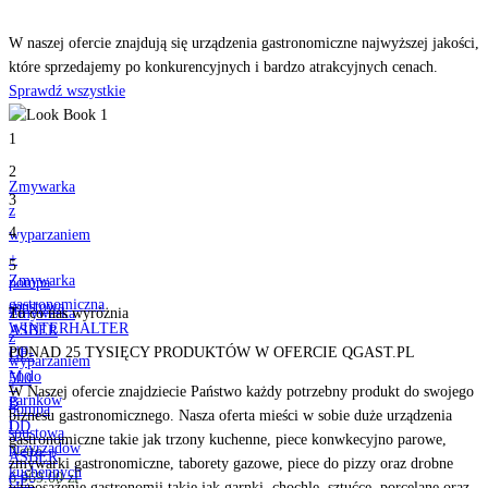
Odkryj
nasze produkty
W naszej ofercie znajdują się urządzenia gastronomiczne najwyższej jakości,
które sprzedajemy po konkurencyjnych i bardzo atrakcyjnych cenach.
Sprawdź wszystkie
1
2
Zmywarka
3
z
4
wyparzaniem
+
5
Zmywarka
pompa
gastronomiczna
spustowa
Zmywarka
To co nas
wyróżnia
WINTERHALTER
ASBER
z
UF-
PONAD 25 TYSIĘCY PRODUKTÓW W OFERCIE QGAST.PL
GE-
wyparzaniem
M do
500
+
W Naszej ofercie znajdziecie Państwo każdy potrzebny produkt do swojego
garnków
B
pompa
biznesu gastronomicznego. Nasza oferta mieści w sobie duże urządzenia
i
DD
spustowa
gastronomiczne takie jak trzony kuchenne, piece konwkecyjno parowe,
przyrządów
Netto:
ASBER
zmywarki gastronomiczne, taborety gazowe, piece do pizzy oraz drobne
kuchennych
6,969.00
zł
GE-
wyposażenie gastronomii takie jak garnki, chochle, sztućce, porcelanę oraz