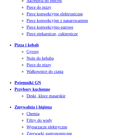
Akcesoria do pieców
Piece do pizzy
Piece konwekcyjne elektroniczne
Piece konwekcyjne z naparowaniem
Piece konwekcyjno-parowe
Piece piekarnicze, cukiernicze
Pizza i kebab
Gyrosy
Noże do kebaba
Piece do pizzy
Wałkownice do ciasta
Pojemniki GN
Przybory kuchenne
Deski, kloce masarskie
Zmywalnia i higiena
Chemia
Filtry do wody
Wyparzacze elektryczne
Zmywarki gastronomiczne