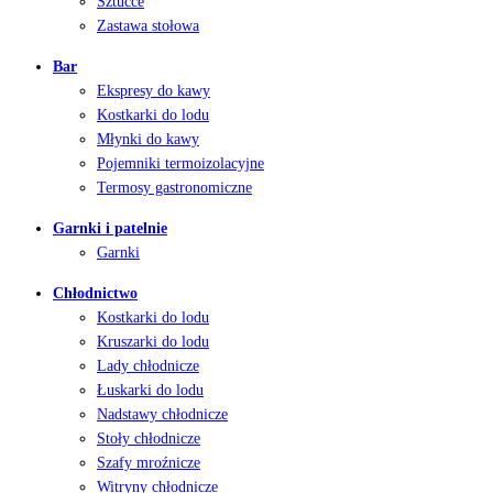
Sztućce
Zastawa stołowa
Bar
Ekspresy do kawy
Kostkarki do lodu
Młynki do kawy
Pojemniki termoizolacyjne
Termosy gastronomiczne
Garnki i patelnie
Garnki
Chłodnictwo
Kostkarki do lodu
Kruszarki do lodu
Lady chłodnicze
Łuskarki do lodu
Nadstawy chłodnicze
Stoły chłodnicze
Szafy mroźnicze
Witryny chłodnicze