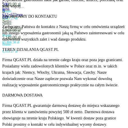
|
5,149.00
zł
500
wile więcej...
kosz
B
Brutto:
612×672mm
ZACHĘCAMY DO KONTAKTU
DD
6,333.27
zł
Netto:
Netto:
Zachęcamy Państwa do kontaktu z Naszą firmą w celu omówienia urządzeń
53,550.00
zł
6,969.00
zł
lub innego wyposażenia gastronomii jaką są Państwo zainteresowani w celu
Brutto:
5,149.00
zł
omówienia wszystkich zalet i wad danego produktu.
65,866.50
zł
Brutto:
TEREN DZIAŁANIA QGAST.PL
6,333.27
zł
Firma QGAST.PL działa na terenie całego kraju oraz poza jego granicami.
Posiadamy wielu zadowolonych klientów w Polsce oraz m.in. w takich
krajach jak: Niemcy, Włochy, Ukraina, Słowacja, Czechy. Nasze
doświadczenie oraz Nasze zaplecze pozwala Nam wykonać dowolną
realizację wyposażenie gastronomicznego praktycznie na całym świecie.
DARMOWA DOSTAWA
Firma QGAST.PL gwarantuje darmową dostawę do miejsca wskazanego
przez klienta w zamówieniu powyżej 500 zł netto. Darmowa dostawa
obowiązuje na terenie kraju Polskiego. W kwestii dostaw poza granice
Polski prosimy o kontakt w celu indywidualnej wyceny dostawy.